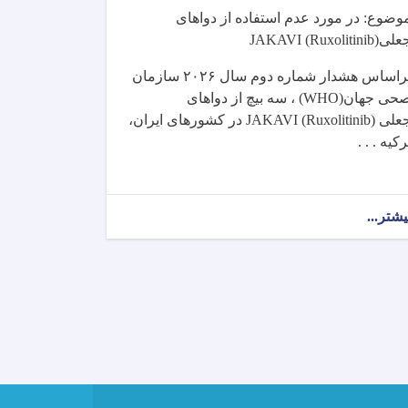
وضوع: در مورد عدم استفاده از دواهای
علی
JAKAVI (Ruxolitinib)
راساس هشدار شماره دوم سال
۲۰۲۶
سازمان
حی جهان
(WHO)
، سه بیچ از دواهای
علی
JAKAVI (Ruxolitinib)
در کشورهای ایران،
رکیه . . .
یشتر...
about
اطلاعیه
وزارت
صحت
عامه!