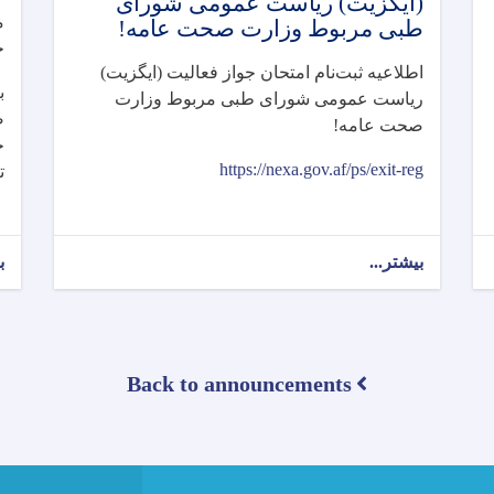
(ایگزیت) رياست عمومی شورای
م
طبی مربوط وزارت صحت عامه!
ج
اطلاعیه ثبت‌نام امتحان جواز فعالیت (ایگزیت)
ب
رياست عمومی شورای طبی مربوط وزارت
ص
صحت عامه
!
ج
https://nexa.gov.af/ps/exit-reg
ت
بیشتر...
about
ب
اطلاعیه
ثبت‌نام
امتحان
جواز
فعالیت
Back to announcements
(ایگزیت)
رياست
عمومی
شورای
طبی