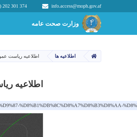
) 202 301 374
info.access@moph.gov.af
Main navigation
وزارت صحت عامه
وزارت صحت عامه
HOME
اطلاعیه ها
اطلاعیه ریاست عم
اطلاعیه ری
B9%DB%8C%D9%87-%D8%B1%DB%8C%D8%A7%D8%B3%D8%A