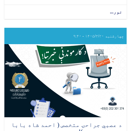
نور...
about
د عمومي
جراحۍ متخصص
(احمد
شاه
چهارشنبه ۱۴۰۵/۳/۲۰ - ۹:۴۰
بابا
مېنې روغتون)
د عصبي جراحۍ متخصص ( احمد شاه بابا