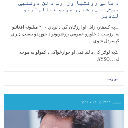
د عامې روغتیا وزارت د نن دوشنبې
ورځې د یو شمېر مهمو فعالیتونو
لنډیز
1.
په کندهار، زابل او ارزګان کې د نږدې
۲۰۰
میلیونه افغانیو
په ارزښت د څلورو عمومي روغتونونو د جوړېدو بنسټ ډبرې
کېښودل شوې
.
2.
په لوګر کې د لنډ قدۍ او خوارځواکۍ د کمولو په موخه
له
AYSO. . .
نور...
about
د
عامې
روغتیا
وزارت
شنبه ۱۴۰۵/۳/۲۳ - ۹:۲۶
د
نن
دوشنبې
ورځې