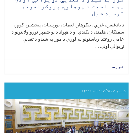
په مناسبت د پوهاوي پروګرامونه
ترسره شول
د بادغیس، غزني، ننګرهار، لغمان، نورستان، پنجشېر، کونړ،
سمنګان، هلمند، دایکندي او د هېواد د یو شمېر نورو ولایتونو د
عامې روغتیا ریاستونو له لوري د مور په شیدو د تغذیې
نړیوالې اونۍ. . .
نور...
about
د
هېواد
په
یو
شنبه ۱۴۰۵/۵/۱۷ - ۱۴:۴۱
شمېر
ولایتونو
کې
د
مور
په
شیدو