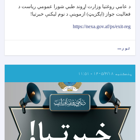
د عامې روغتیا وزارت اړوند طبي شورا عمومي رياست د
فعاليت جواز (اېګزيټ) ازموينې د نوم ليکنې خبرتيا
!
https://nexa.gov.af/ps/exit-reg
نور...
about
د
طبي
شورا
اړوند
پنجشنبه ۱۴۰۵/۴/۱۸ - ۱۱:۵۱
د
ایګزیت
ازموینې
د
نوم
لیکنې
خبرتیا!