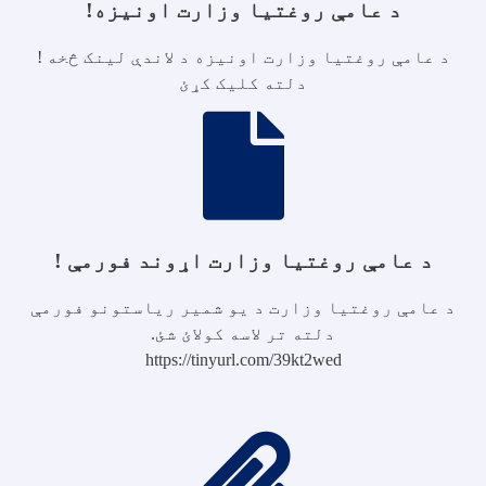
د عامې روغتیا وزارت اونیزه!
د عامې روغتیا وزارت اونیزه د لاندې لینک څخه !
دلته کلیک کړئ
د عامې روغتیا وزارت اړوند فورمې !
د عامې روغتیا وزارت د یو شمیر ریاستونو فورمې
دلته تر لاسه کولائ شئ.
https://tinyurl.com/39kt2wed