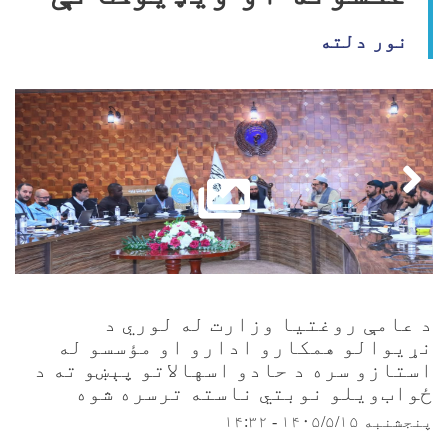
نور دلته
د عامې روغتيا وزارت له لوري د
نړيوالو همکارو ادارو او مؤسسو له
استازو سره د حادو اسهالاتو پېښو ته د
ځواب‌ویلو نوبتي ناسته ترسره شوه
پنجشنبه ۱۴۰۵/۵/۱۵ - ۱۴:۳۲