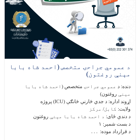
کلینیک
ریاست
خبرتیا!
د عمومي جراحۍ متخصص (احمد شاه بابا
مېنې روغتون)
دنده
:
د
عمومي جراحۍ
متخصص (
احمد شاه بابا
مېنې
روغتون)
اړوند اداره
:
د جدي څارنې څانګې
(ICU)
پروژه
ولایت
: کابل/ مرکز
د دندې ځای
: د احمد شاه بابا مېنې
روغتون
د بست شمېر
:
۱
د قرارداد موده
: . . .