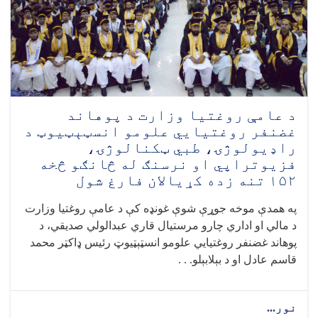
د
تغذیې
نړیوالې
اونۍ
په
مناسبت
د
پوهاوي
د عامې روغتیا وزارت د پوهاند
پروګرامونه
غضنفر روغتیايي علومو انسټېټیوټ د
ترسره
راډیولوژۍ، طبي ټکنالوژۍ،
شول
فزیوتراپي او نرسنګ له څانګو څخه
۱۵۲ تنه زده‌ کړیالان فارغ شول
په همدې موخه جوړې شوې غونډه کې د عامې روغتیا وزارت
د مالي او اداري چارو مرستیال قاري عبدالولي صدیقي، د
پوهاند غضنفر روغتیايي علومو انسټېټیوټ رئیس ډاکټر محمد
قاسم عادل او د بېلابېلو. . .
نور...
about