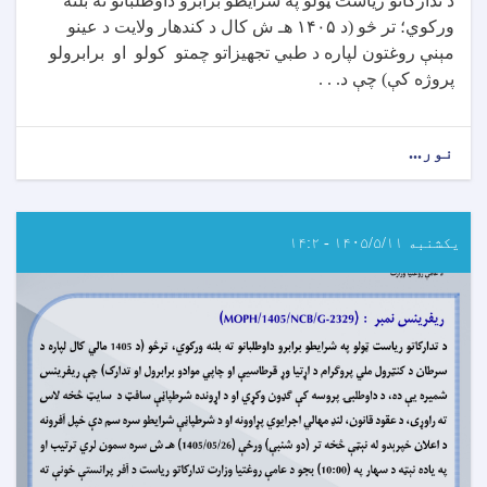
د تدارکاتو ریاست ټولو په شرایطو برابرو داوطلبانو ته بلنه
ورکوي؛ تر څو (د
۱۴۰۵
هـ ش کال د کندهار ولایت د عینو
مېنې روغتون لپاره د طبي تجهیزاتو چمتو کولو او برابرولو
پروژه کې) چې د
. . .
نور...
about
داوطلبۍ
خبرتیا!
یکشنبه ۱۴۰۵/۵/۱۱ - ۱۴:۲