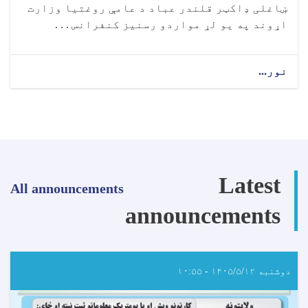
ښاغلی ډاکټر قلندر عباد د عامې روغتيا وزارت
اړوند په يو لړ مواردو رسنيز کنفرانس . . .
نور...
about
رسنیزه
خبرتیا!
Latest
All announcements
announcements
دوشنبه ۱۴۰۵/۵/۱۲ - ۱۰:۵۵