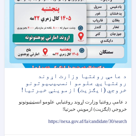
د عامې روغتيا وزارت اړوند
روغتيايي علومو انسټيټيوتونو
خروجي (ايګزيت) ازموينې خبرتيا!
د عامې روغتيا وزارت اړوند روغتيايي علومو انسټيټيوتونو
خروجي (ايګزيت) ازموينې خبرتيا
!
https://nexa.gov.af/fa/candidate/30/search