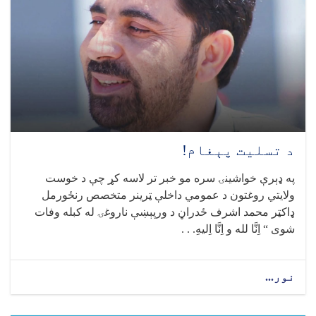
د
یو
شمېر
مهمو
فعالیتونو
لنډیز
د تسلیت پېغام!
په ډېرې خواشینۍ سره مو خبر تر لاسه کړ چې د خوست
ولایتي روغتون د عمومي داخلې ټرینر متخصص رنځورمل
ډاکټر محمد اشرف ځدراڼ د ورپېښې ناروغۍ له کبله وفات
شوی “ اِنَّا لله و اِنَّا اِلیهِ. . .
نور...
about
د
تسلیت