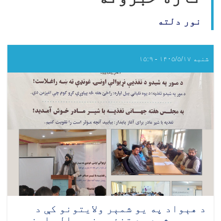
نور دلته
شنبه ۱۴۰۵/۵/۱۷ - ۱۵:۹
د هېواد په یو شمېر ولایتونو کې د
مور په شیدو د تغذیې نړیوالې اونۍ