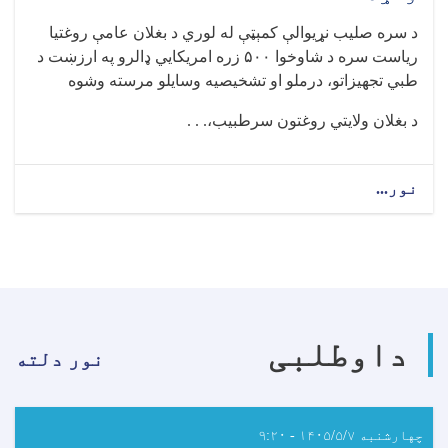
کړیالان
د سره صلیب نړیوالې کمېټې له لوري د بغلان عامې روغتیا
فارغ
ریاست سره د شاوخوا ۵۰۰ زره امریکايي ډالرو په ارزښت د
شول
طبي تجهیزاتو، درملو او تشخیصیه وسایلو مرسته وشوه
د بغلان ولایتي روغتون سرطبیب،. . .
نور...
about
د
سره
صلیب
نړیوالې
کمېټې
بغلان
عامې
داوطلبی
روغتیا
نور دلته
ریاست
سره
د
شاوخوا
چهارشنبه ۱۴۰۵/۵/۷ - ۹:۲۰