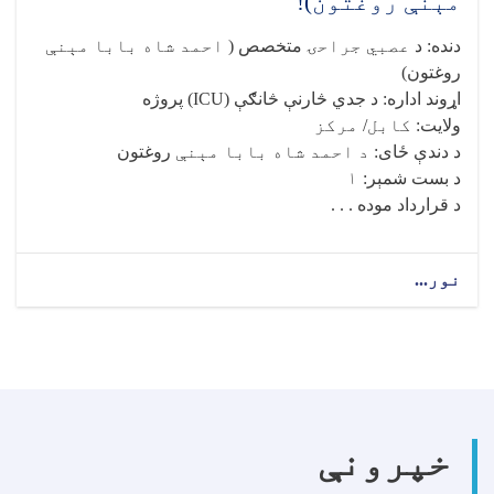
مېنې روغتون)!
دنده
:
د
عصبي جراحۍ
متخصص (
احمد شاه بابا مېنې
روغتون)
اړوند اداره
:
د جدي څارنې څانګې
(ICU)
پروژه
ولایت
: کابل/ مرکز
د دندې ځای
: د احمد شاه بابا مېنې
روغتون
د بست شمېر
: ۱
د قرارداد موده . . .
نور...
about
د
عصبي
جراحۍ
متخصص
(
احمد
شاه
خپرونې
بابا
مېنې