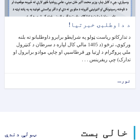
د داوطلبۍ خبرتیا!
د تدارکاتو ریاست ټولو په شرایطو برابرو داوطلبانو ته بلنه
ورکوي، ترڅو (د 1405 مالي کال لپاره د سرطان د کنټرول
ملي پروګرام د اړتيا وړ قرطاسیې او چاپي موادو برابرول او
تدارک) چې ريفرينس . . .
نور...
about
د
داوطلبۍ
خبرتیا!
خالی بست
ټولې دندې