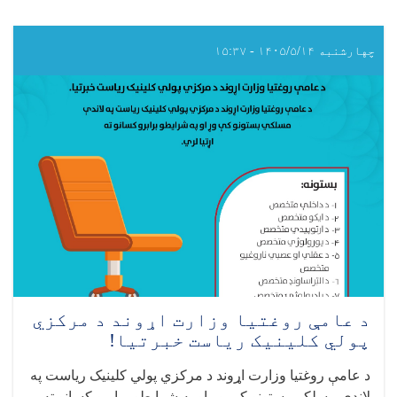
چهارشنبه ۱۴۰۵/۵/۱۴ - ۱۵:۳۷
د عامې روغتیا وزارت اړوند د مرکزي
پولي کلینیک ریاست خبرتیا!
د عامې روغتیا وزارت اړوند د مرکزي پولي کلینیک ریاست په
لاندې مسلکي بستونو کې وړ او په شرایطو برابرو کسانو ته