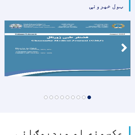
روغتون)!
ټول خپرونې
عکسونه او ویډیوګانې