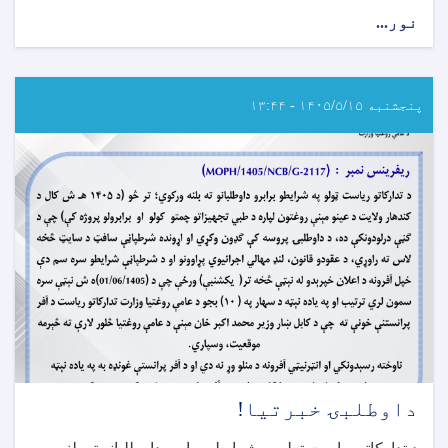
نور...
about
د
داوطلبۍ
خبرتیا!
پنجشنبه ۱۴۰۵/۵/۱۵ - ۱۳:۴۴
داوطلبۍ خبرتیا!