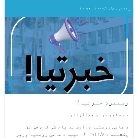
ناروغۍ
نړیواله
یکشنبه ۱۴۰۲/۱۱/۸ - ۱۰:۵۰
ورځ
رسنیزه خبرتیا!
د رسنیو درنو همکارانو!
د عامې روغتیا وزارت په پام کې لري چې نن
يکشنبه د ۱۴۰۲/۱۱/۸ نېټه د عامې روغتيا وزير