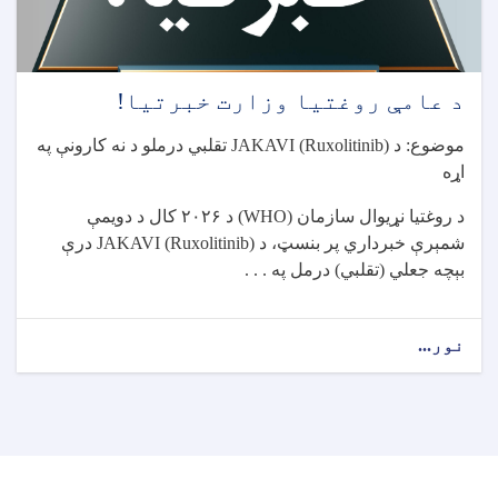
د عامې روغتیا وزارت خبرتیا!
موضوع: د
JAKAVI (Ruxolitinib)
تقلبي درملو د نه کارونې په
اړه
د روغتیا نړیوال سازمان
(WHO)
د
۲۰۲۶
کال د دویمې
شمېرې خبرداري پر بنسټ، د
JAKAVI (Ruxolitinib)
درې
بېچه جعلي (تقلبي) درمل په . . .
نور...
about
د
عامې
روغتیا
وزارت
خبرتیا!