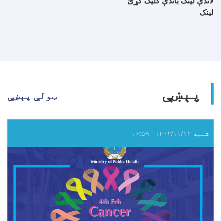
لاندې لینک باندې کلیک کړئ
لینک
پېښې
ټولې پېښې
شنبه ۱۴۰۲/۱۱/۱۴ - ۱۶:۵۹