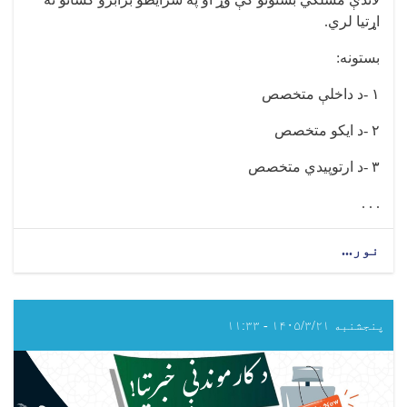
اړتيا لري
.
بستونه
:
۱
-
د داخلې متخصص
۲
-
د ایکو متخصص
۳
-
د ارتوپیدي متخصص
. . .
نور...
about
د
عامې
روغتیا
وزارت
پنجشنبه ۱۴۰۵/۳/۲۱ - ۱۱:۳۳
اړوند
د
مرکزي
پولي