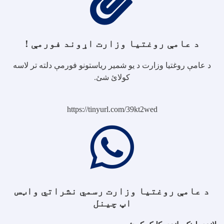
د عامې روغتیا وزارت اړوند فورمې !
د عامې روغتیا وزارت د یو شمیر ریاستونو فورمې دلته تر لاسه
کولائ شئ.
https://tinyurl.com/39kt2wed
د عامې روغتیا وزارت رسمي نشراتي واټس
اپ چینل