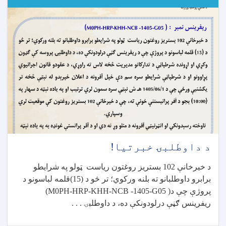
۵۰۰
زره
ډالرو
په
ارزښت
طبي
مرسته
وکړه
د داوطلبۍ خبرتیا!
د خیرخانې 102 بستریز روغتون ریاست ټولو په شرایطو
برابرو داوطلبانو ته بلنه ورکوي؛ تر څو د (15)قلمه لباسونو د
پروژې چې د
(M0PH-HRP-KHH-NCB -1405-G05 )
ریفرینس ګڼې درلودونکې ده، د داوطلبۍ . . .