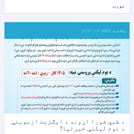
نور...
about
د
عامې
روغتيا
وزارت
یکشنبه ۱۴۰۵/۵/۴ - ۸:۱۷
اړوند
روغتيايي
علومو
انسټيټيوتونو
خروجي
(ايګزيت)
ازموينې
خبرتيا!
د طبي شورا اړوند د ایګزیت ازموینې
د نوم لیکنې خبرتیا!