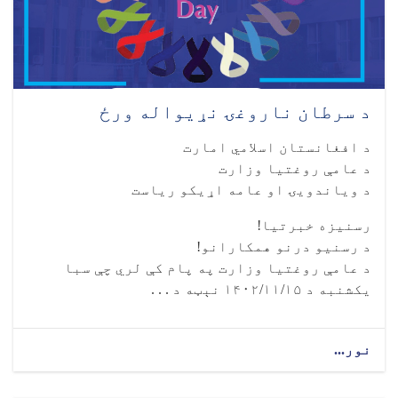
د سرطان ناروغۍ نړیواله ورځ
د افغانستان اسلامي امارت
د عامې روغتیا وزارت
د ویاندویۍ او عامه اړیکو ریاست
رسنیزه خبرتیا!
د رسنیو درنو همکارانو!
د عامې روغتیا وزارت په پام کې لري چې سبا
یکشنبه د ۱۴۰۲/۱۱/۱۵ نېټه د . . .
نور...
about
د
سرطان