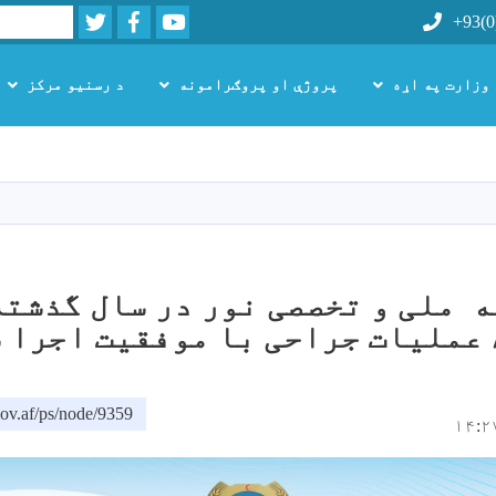
Twitter
Facebook
Youtube
Search
+93(0
 وزارت په اړه
پروژې او پروګرامونه
د رسنیو مرکز
اصلي
منځپانګه
دانګل
ov.af/ps/node/9359