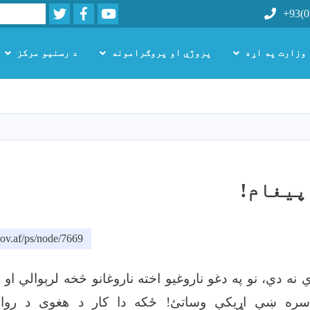
Twitter
Facebook
Youtube
Search
+93(0
 وزارت په اړه
پروژې او پروګرامونه
د رسنیو مرکز
اصلي
منځپانګه
دانګل
پیغام!
ov.af/ps/node/7669
نه دي، نو په دغو ناروغیو اخته ناروغانو څخه لرېوالي او ځ
سره ښې اړیکې وساتئ! ځکه دا کار د هغوی د روا