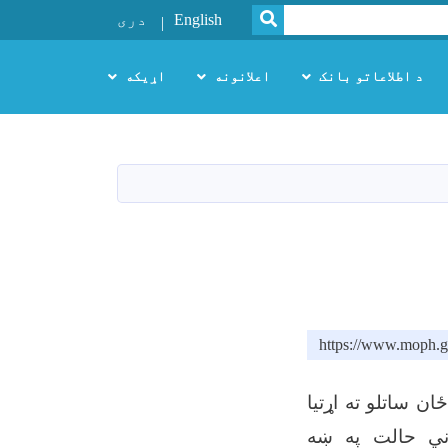
SEARCH
English
دری
د اطلاعاتو بانک
اعلانونه
اړیکه
https://www.moph.g
ان ساتلو ته اړتیا
ني حالت په ښه