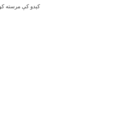
کېدو کې مرسته ک