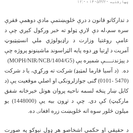
چهارشنبه ۱۴۰۵/۳/۲۰ - ۱۲:۰
د تدارکاتو قانون د درې څلوېښتمې مادې دوهمې فقرې
سره سم،له دې لارې ټولو ته خبر ورکول کېږي چې د
عامې روغتیا وزارت د راډیولوژي ملي انسټېټیوټ
آمریت د اړتیا وړ دوه پایه الټراسوند ماشینونو پروژه چې
د پېژندنــــې شمېره یې
(MOPH/NIR/NCB/1404/G5)
ده. (د آسیا فارما لمټیډ) شرکت ته ورکړي، یا د شرکت
(5470 -0101) ګنی جوازلرونکی او اصلي موقعیت یې (د
کابل ښار پنځه لسمه ناحیه پروان هوتل خیرخانه شفق
مارکیټ) کې دی. چې د تړون بیه یې (1448000) یو
میلون څلور سوه اته څلوېښت زره افغانۍ ده
.
د حقیقي او حکمي اشخاصو هر ډول نیوکو په صورت