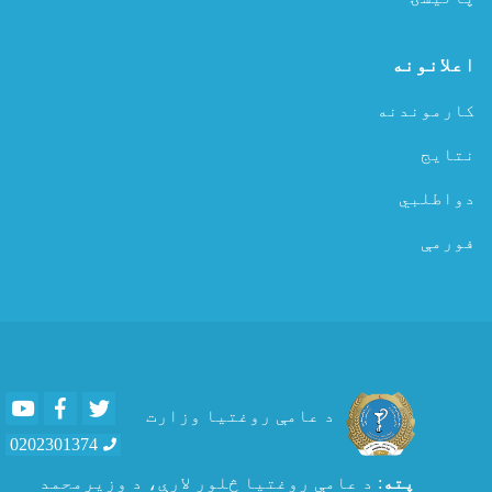
اعلانونه
کارموندنه
نتایج
دواطلبي
فورمې
Youtube
Facebook
Twitter
د عامې روغتیا وزارت
0202301374
پته
: د عامې روغتيا څلور لارې، د وزیرمحمد