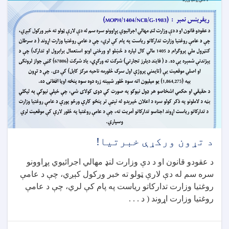
د تړون ورکړې خبرتیا!
د عقودو قانون او د دې وزارت لنډ مهالي اجرائیوي پړاوونو
سره سم له دې لارې ټولو ته خبر ورکول کېږي، چې د عامې
روغتیا وزارت تدارکاتو ریاست په پام کې لري، چې د عامې
روغتیا وزارت اړوند ( د . . .