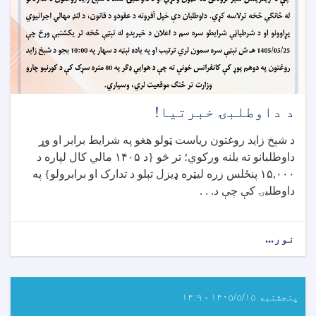
د داوطلبۍ خبرتیا!
د شېخ زاید روغتون ریاست ټولو هغو په شرایط برابر او وړ
داوطلبانو ته بلنه ورکوي؛ تر څو {د
۱۴۰۵
مالي کال لپاره د
۱۵,۰۰۰
پنځلس زره لیټره ډیزل تېلو د تدارک او برابرولو} په
داوطلبۍ کې چې د
. . .
نور...
about
د
داوطلبۍ
خبرتیا!
پنجشنبه ۱۴۰۵/۵/۱۵ - ۱۴:۹