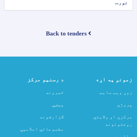
نور...
about
د
تړون
ورکړې
خبرتیا!
Back to tenders
زمونږ په اړه
د رسنیو مرکز
زوړ ویب سایټ
خبرونه
پروژې
پېښې
مرکزي او ولایتي
ګزارشونه
روغتونونه
مطبوعاتي اعلامیې
پالیسۍ