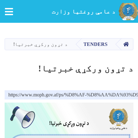
tion
د عامې روغتیا وزارت
اصلي
منځپانګه
دانګل
کور
TENDERS
د تړون ورکړې خبرتیا!
د تړون ورکړې خبرتیا!
https://www.moph.gov.af/ps/%D8%AF-%D8%AA%