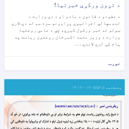
د تړون ورکړې خبرتیا!
د عقودو د قانون د مادو او د دې وزارت د
لنډمهالي اجرائیوي پړاوونو سره سم له دې لارې
ټولو ته خبر ورکول کېږي، چې د عامې روغتیا
وزارت د وزیر محمد اکبرخان روغتون ریاست په
پام کې لري لاندې . . .
نور...
about
د
تړون
ورکړې
خبرتیا!
پنجشنبه ۱۴۰۵/۵/۱۵ - ۱۴:۱۳