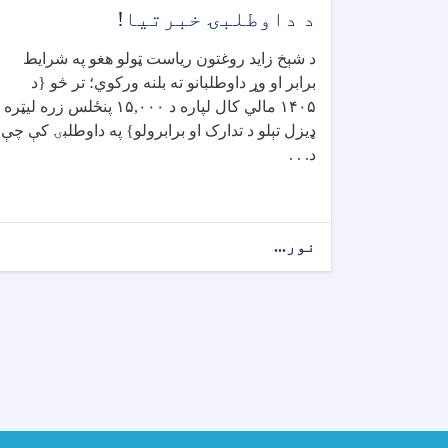
د داوطلبۍ خبرتیا!
د شېخ زاید روغتون ریاست ټولو هغو په شرایط
برابر او وړ داوطلبانو ته بلنه ورکوي؛ تر څو {د
۱۴۰۵
مالي کال لپاره د
۱۵,۰۰۰
پنځلس زره لیټره
ډیزل تېلو د تدارک او برابرولو} په داوطلبۍ کې چې
د
. . .
نور...
about
د
داوطلبۍ
خبرتیا!