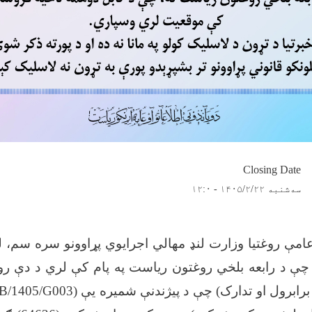
Closing Date
سه‌شنبه ۱۴۰۵/۲/۲۲ - ۱۲:۰
عامې روغتیا وزارت لنډ مهالي اجرایوي پړاوونو سره سم، له
ې د رابعه بلخي روغتون ریاست په پام کې لري د دې روغ
ابرول او تدارک) چې د پیژندنې شمیره یې (
/1405/G003