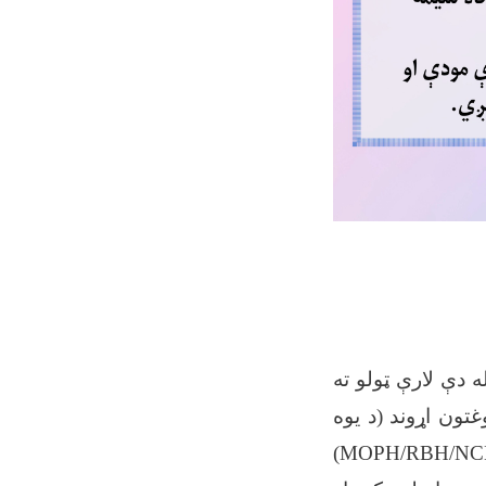
 دې لارې ټولو ته
تون اړوند (د یوه
)
MOPH/RBH/NCB