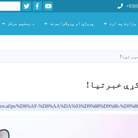
Twitter
Facebook
Youtube
Search
+93(0
 وزارت په اړه
پروژې او پروګرامونه
د رسنیو مرکز
اصلي
منځپانګه
دانګل
برتیا!
ړې خبرتیا!
oph.gov.af/ps/%D8%AF-%D8%AA%DA%93%D9%88%D9%86