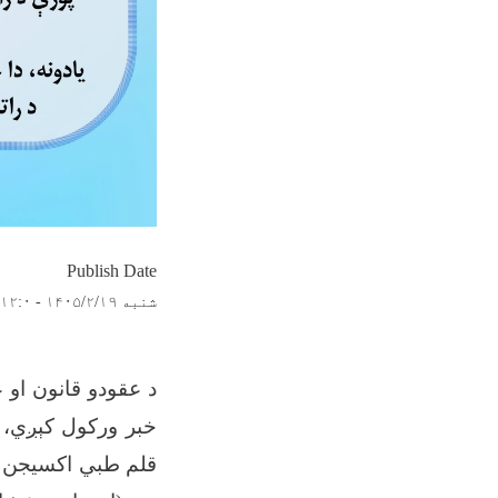
Publish Date
شنبه ۱۴۰۵/۲/۱۹ - ۱۲:۰
د عقودو قانون او 
خبر ورکول کېږي، چ
قلم طبي اکسیجن بر