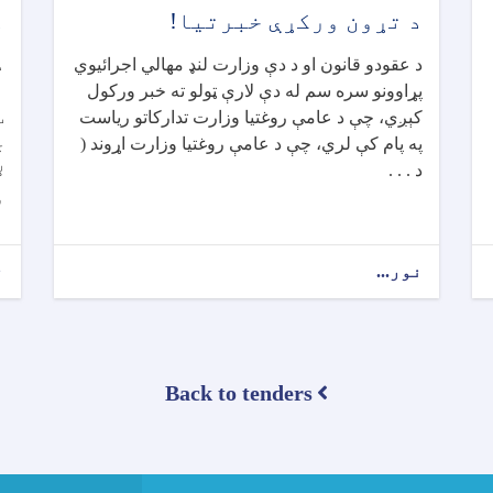
د تړون ورکړې خبرتیا!
د
د عقودو قانون او د دې وزارت لنډ مهالي اجرائیوي
د
پړاوونو سره سم له دې لارې ټولو ته خبر ورکول
ا
کېږي، چې د عامې روغتیا وزارت تدارکاتو ریاست
ټ
په پام کې لري، چې د عامې روغتیا وزارت اړوند (
چ
د . . .
ل
و
نور...
about
ن
د
تړون
ورکړې
خبرتیا!
Back to tenders