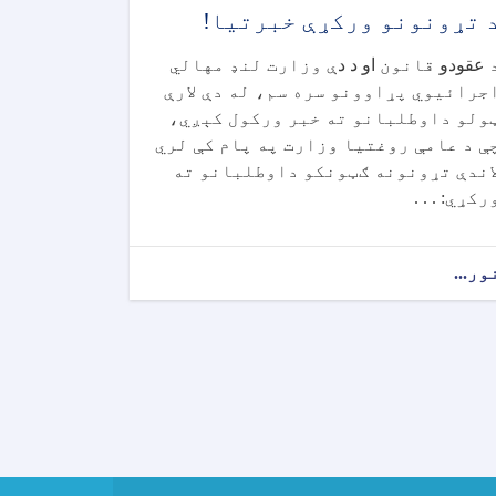
 تړونونو ورکړې خبرتیا!
عقودو
قانون
او د د
ې وزارت لنډ مهالي
جرائیوي پړاوونو سره سم، له دې لارې
ولو داوطلبانو ته خبر ورکول کېږي،
ې د عامې روغتیا وزارت په پام کې لري
اندې تړونونه ګټونکو داوطلبانو ته
رکړي: . . .
ور...
about
د
تړونونو
ورکړې
خبرتیا!