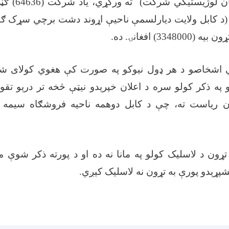
ده، (اعتماد درخ
د کابل ولایت دیارلسمې ناحیې اړوند دشت برچي سړک ګول
33) افغانۍ. ده.
 اشخاصو د هر ډول نیوکو په صورت کې هغوي کولای شي
نو په ذکر کولو سره د اعلان خپرېدو نیټې څخه تر درېو تق
ون ریاست ته، چې د کابل دوهمه ناحیه فروشګاه سیمه
د تړون د لاسلیک کولو په مانا نه ده او د پورته ذکر شوې م
بشپړېدو پورې به تړون نه لاسلیک کېږي.