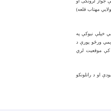
شان لوژیستیکي شرکت) ته ورکړي، یاد شرکت (64636) ګڼې جواز لرونکی او
ایي مهتاب قلعه)
 خپلې نیوکې په
ویمي ورځو پورې د
 کې موقعیت لري
ودې او د راتلونکو