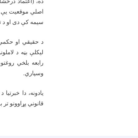
اصلي موقعیت یې (
سیمه کې دی او د تړون بیه (48000
د حقیقي او حکمي
لیکلې بڼه د لاملو
رابعه بلخي روغت
وسپاري.
يادونه، دا خبرتیا 
قانوني پړاوونو تر 