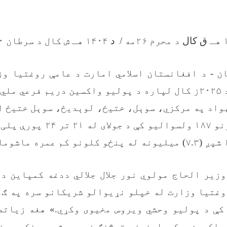
هـ
ق کال
د محرم ۲۶مه /
د
۱۴۰۴ هـ ش کال د سرطان ۳۰مه
ن -
د افغانستان اسلامي امارت د عامې روغتیا وز
ادارو په ملاتړ د ۲۰۲۵ز کال لپاره د پولیو واکسین دریم فرع
واد په مرکزي، سوېل، ختیځ، لوېدیځ، سوېل ختیځ ا
۱۹ ولایتونو ۱۸۷ ولسوالیو کې 
ه ماشومان واکسین شي.
زیر الحاج مولوي نور جلال جلالي ددغه کمپاین د
وغتیا وزارت له خپلو نړیوالو شریکانو سره په ګډ
کې د پولیو وحشي ویروس مخیوی وکړي.» هغه زیاته 
 واکسین د کمپاینونو ترڅنګ نورو بشپړوونکو روغ