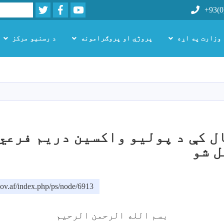
Twitter
Facebook
Youtube
Search
+93(0
 وزارت په اړه
پروژې او پروګرامونه
د رسنیو مرکز
اصلي
منځپانګه
دانګل
ل کې د پولیو واکسین دریم فرعي
ل شو
ov.af/index.php/ps/node/6913
بسم الله الرحمن الرحیم