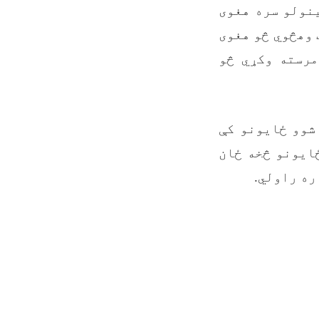
ینولو سره هغوی
 وهڅوي څو هغوی
مرسته وکړي څو
شوو ځایونو کې
ایونو څخه ځان
ره راولي.