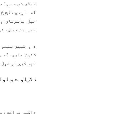
کولای شي د پولی
له دایمي فلج څخ
خپل ماشومان وا
کمپاین په ښه تو
د واکسین ټیمون
شتون ولري. له 
خبر کړي او خپل 
د لازیاتو معلوماتو ل
ډاکټر شرافت زم