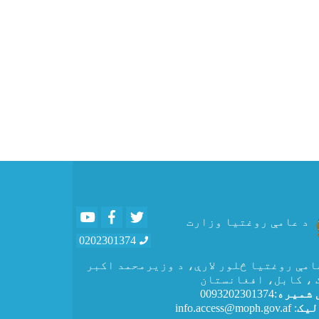
Youtube
Facebook
Twitter
د عامې روغتیا وزارت
0202301374
عامې روغتيا څلور لارې، د وزیرمحمد اکبر
 ، کابل، افغانستان
 شمیره
:0093202301374
لیک
: info.access@moph.gov.af