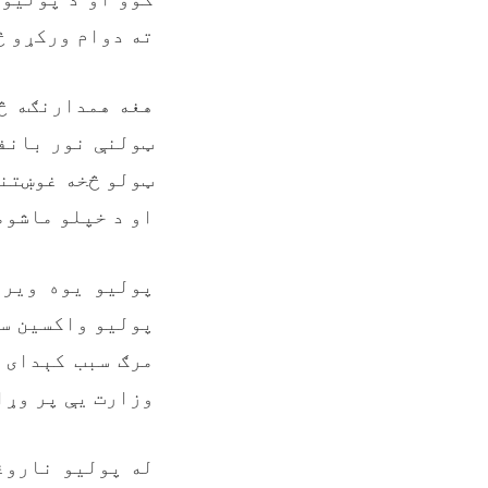
ته دوام ورکړو څ
هغه همدارنګه څر
ټولنې نور بانفو
ټولو څخه غوښتنه
او د خپلو ماشوم
پولیو یوه ویرو
پولیو واکسین سر
مرګ سبب کېدای 
وزارت یې پر وړا
له پولیو ناروغۍ