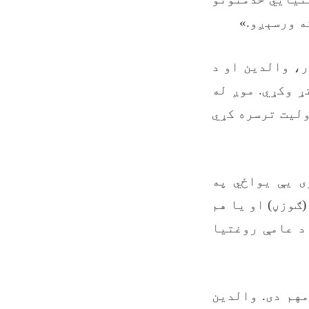
ه ورسېږو.»
ر، والدین او د
ړ وکړي. موږ له
ولیت ترسره کړي
ی یې یواځي په
ګوزڼ) او یا هم
د عامې روغتیا
مهم دی. والدین