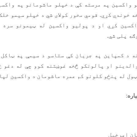
و واکسین په مرسته کې د خپلو ماشومانو په واکس
ه خوندي کړي. قومي مخور کولای شي د خپلو سیمو خلک
کسین کړي او د پولیو واکسین له ټیمونو سره 
ګه پلی شي.
ه د کمپاین په جریان کې ستاسو د سیمې په ټاکل 
والدینو او پالونکو څخه غوښتنه کوو چې له دغو ځ
ټول له پنځو کلونو کم عمره ماشومان د واکسین لپا
پاره:
ان امرخیل