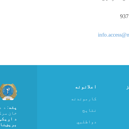
info.access@
ز
اعلانونه
کارموندنه
پته
: د 
نتایج
خان سرک
د اړیکی
دواطلبي
بریښنا