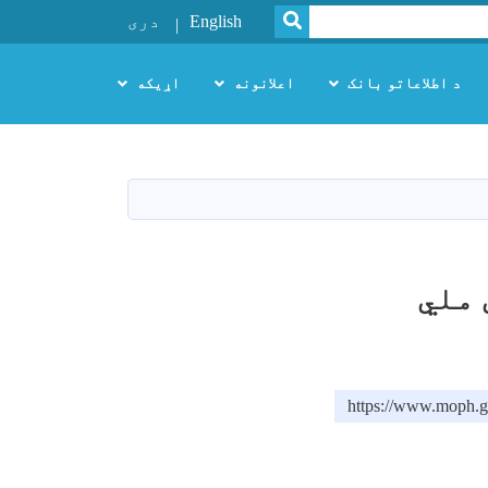
SEARCH
English
دری
د اطلاعاتو بانک
اعلانونه
اړیکه
 ملي
https://www.moph.g