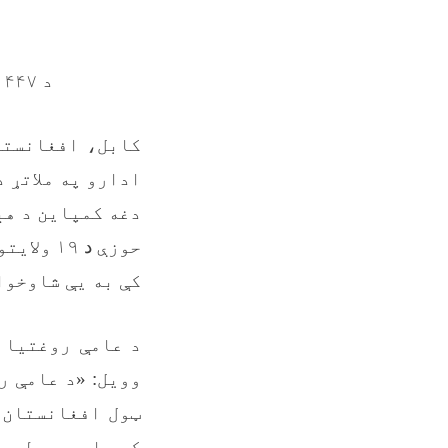
د ۱۴۴۷
کابل، افغانستا
دغه کمپاین د هې
حوزې
د
کې به یې شاوخوا شپږ (۷.۳) میلیونه له پنځو کلونو کم عمر
د عامې روغتیا و
وویل: «د عامې ر
ټول افغانستان 
کوو او د پولیو