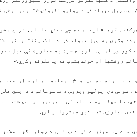
و په ټول هېواد کې د پولیو ناروغۍ ختمولو موخې ت
ګنده کړه: « اړینه ده چې دیني علماء، قومي مخو
ذه وګړي په ټول هېواد کې د واکسیناتورانو ملات
 کوو چې له دې ناروغۍ سره په مبارزه کې خپل مسو
انو روغتیا او خوندیتوب ته پاملرنه وکړي.»
سي ناروغي ده چې هیڅ درملنه نه لري او مخنیو
ه شونی دی. پولیو ویروس د ماشومانو د دایمي فلج (
شي. دا مهال په هېواد کې د پولیو ویروس شته او 
ندې مبارزې ته بشپړ چمتووالی لري.
 سره په مبارزه کې د ټولنې د ټولو وګړو ملاتړ 