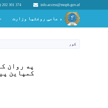
) 202 301 374
info.access@moph.gov.af
Main navigation
د عامې روغتیا وزارت
د عامې روغتیا وزارت
د
کور
په روان کا
کمپاین پی