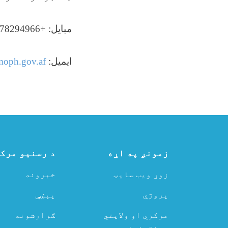
مبایل:
+93778294966
ایمیل:
moph.gov.af
زمونږ په اړه
د رسنیو مرک
زوړ ویب سایټ
خبرونه
پروژې
پېښې
مرکزي او ولایتي
ګزارشونه
روغتونونه