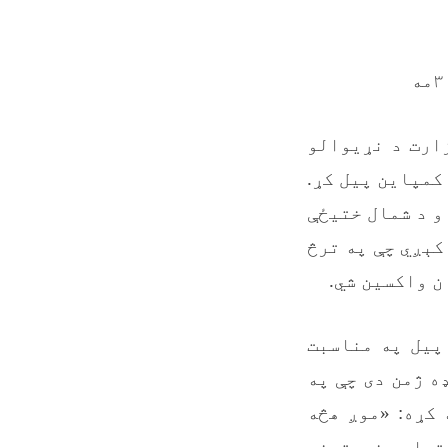
ارت د نړیوالو
ي ملي کمپاین پیل کړ.
و د شمال ختیځې
د جولای له ۲۱ تر ۲۴ پورې پلی کېږي چې په ترڅ
 پیل په مناسبت
ه ژمن دی چې په
کړه: «موږ هڅه
تیايي خدمتونو