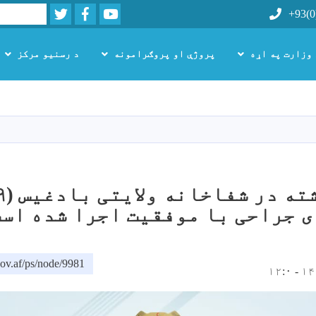
Twitter
Facebook
Youtube
Search
+93(0
 وزارت په اړه
پروژې او پروګرامونه
د رسنیو مرکز
اصلي
منځپانګه
دانګل
 جراحی با موفقیت اجرا شده اس
ov.af/ps/node/9981