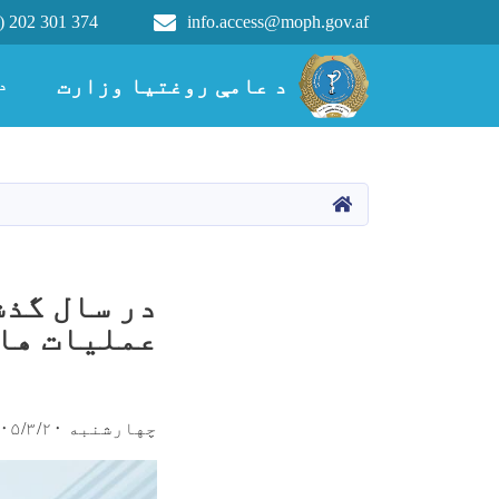
) 202 301 374
info.access@moph.gov.af
Main navigation
د عامې روغتیا وزارت
د عامې روغتیا وزارت
د
کور
عملیات های
چهارشنبه ۱۴۰۵/۳/۲۰ - ۱۲:۰