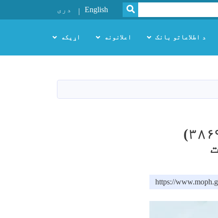
SEARCH
English
دری
د اطلاعاتو بانک
اعلانونه
اړیکه
در سال گذشته در شفاخانه ولایتی بادغیس (۳۸۶۹)
ت
https://www.moph.g