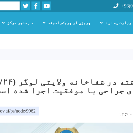
Twitter
Facebook
Youtube
Search
+93(0
 وزارت په اړه
پروژې او پروګرامونه
د رسنیو مرکز
اصلي
منځپانګه
دانګل
 جراحی با موفقیت اجرا شده اس
ov.af/ps/node/9962