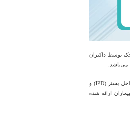
ک توسط داکتران
می‌باشد
.
خل بستر
(IPD)
و
یماران ارائه شده