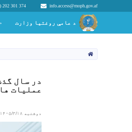
) 202 301 374
info.access@moph.gov.af
Main navigation
د عامې روغتیا وزارت
د عامې روغتیا وزارت
د
کور
عملیات های
دوشنبه ۱۴۰۵/۳/۱۸ - ۱۲:۹