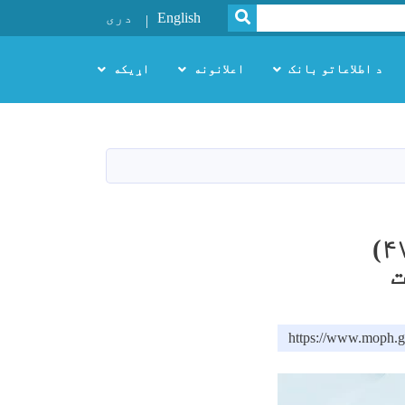
SEARCH
English
دری
د اطلاعاتو بانک
اعلانونه
اړیکه
در سال گذشته در شفاخانه ولایتی لوگر (۴۷۲۴)
ت
https://www.moph.g