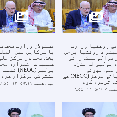
مې روغتیا وزارت
مسئولان وزارت صحت‌ع
ینو د روغتیا برخې
با شرکایی بین‌الملل
ړیوالو همکارانو
بخش صحت در مرکز ملی
 پولیو له منځه
عملیات اضطراری محو
 ملي بېړني
پولیو (NEOC) نشست
عملیاتي مرکز (NEOC) کې
مشترکی برگزار کردن
ه ترسره کړه
چهارشنبه ۱۴۰۵/۴/۱۷ - ۸:۵۵
۱۴۰۵ - ۸:۵۵