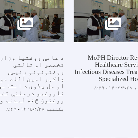
MoPH Director Re
د عامې روغتیا وزارت
Healthcare Servi
تخصصي او ثالثي
Infectious Diseases Tre
روغتونونو رئیس،
Specialized Ho
ډاکټر امین الله مو
او مل پلاوي د انتاني
- ۸:۴۹
ناروغیو درملنې تخص
روغتون څخه لیدنه و
یکشنبه ۱۴۰۵/۴/۲۸ - ۸:۴۹