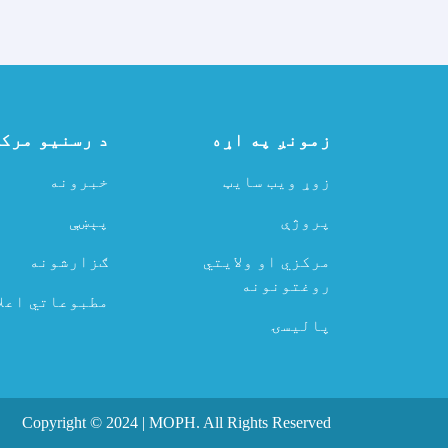
زمونږ په اړه
د رسنیو مرک
زوړ ویب سایټ
خبرونه
پروژې
پېښې
مرکزي او ولایتي
ګزارشونه
روغتونونه
مطبوعاتي اعلا
پالیسۍ
Copyright © 2024 | MOPH. All Rights Reserved