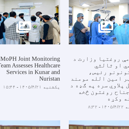
ې روغتیا وزارت د
MoPH Joint Monitoring
ي او ثالثي
Team Assesses Healthcare
ونونو رئیس،
Services in Kunar and
ر امین الله مومند
Nuristan
 پلاوي سره په ګډه د
یکشنبه ۱۴۰۵/۴/۲۱ - ۱۵:۴۴
جناح روغتون څخه
ه وکړه
- ۸:۳۲