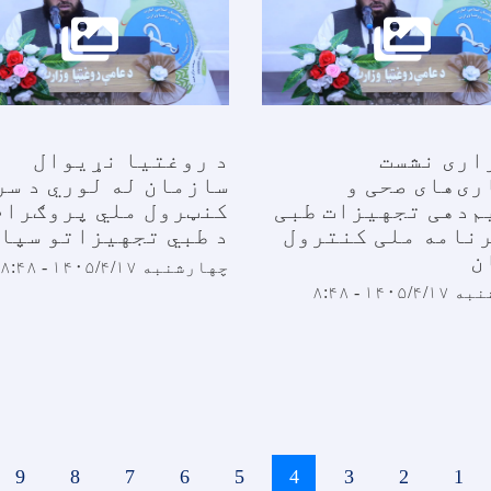
اری نشست
د روغتیا نړیوال
ی‌های صحی و
سازمان له لوري د سر
م‌دهی تجهیزات طبی
کنټرول ملي پروګرام
رنامه ملی کنترول
د طبي تجهیزاتو سپا
ن
چهارشنبه ۱۴۰۵/۴/۱۷ - ۸:۴۸
۱۴۰۵ - ۸:۴۸
1
پاڼه
2
پاڼه
3
پاڼه
4
اوسنی
5
پاڼه
6
پاڼه
7
پاڼه
8
پاڼه
9
پاڼ