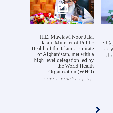
H.E. Mawlawi Noor Jalal
طان
Jalali, Minister of Public
 ته
Health of the Islamic Emirate
رل
of Afghanistan, met with a
high level delegation led by
the World Health
Organization (WHO)
دوشنبه ۱۴۰۵/۴/۱۵ - ۱۴:۴۲
››
…
ه