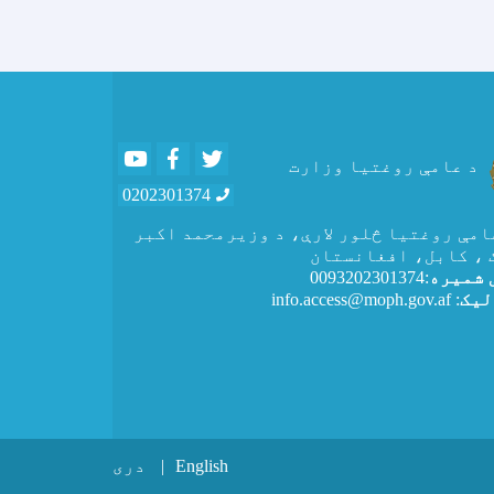
Youtube
Facebook
Twitter
د عامې روغتیا وزارت
0202301374
عامې روغتيا څلور لارې، د وزیرمحمد اکبر
 ، کابل، افغانستان
 شمیره
:0093202301374
لیک
: info.access@moph.gov.af
F
English
دری