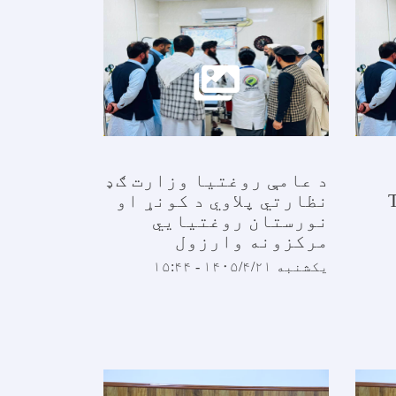
د عامې روغتیا وزارت ګډ
نظارتي پلاوي د کونړ او
نورستان روغتیايي
مرکزونه وارزول
یکشنبه ۱۴۰۵/۴/۲۱ - ۱۵:۴۴