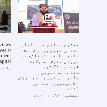
محترم مولوی عبدالولی
views
حقانی معین وزارت صحت
ces at
عامه ا.ا. فغانستان، در
atment
جریان سفرش به ولایت
spital
خوست، سنگ تهداب
یکشنبه ۱۴۰۵/۴/۲۸ 
شفاخانه عمومی
ولسوالی تڼی را به ارزش
۵۰ میلیون افغانی
گذاشت
یکشنبه ۱۴۰۵/۴/۲۸ - ۸:۵۶