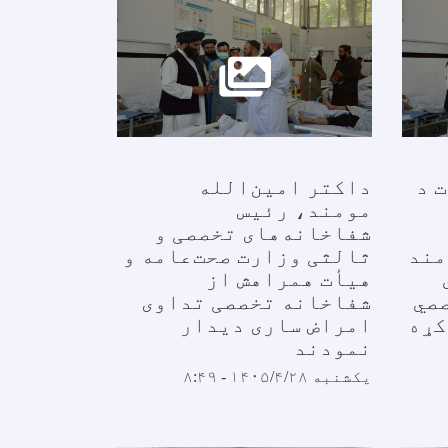
 د
داکتر امین‌الله
مومند، رئیس
شفاخانه‌های تخصصی و
مند
ثالثی وزارت صحت‌عامه و
هیأت همراهش از
صي
شفاخانه تخصصی تداوی
کړه
امراض ساری دیدار
نمودند
یکشنبه ۱۴۰۵/۴/۲۸ - ۸:۴۹