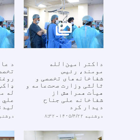
داکتر امین‌الله
د عام
مومند، رئیس
تخصص
شفاخانه‌های تخصصی و
روغت
ثالثی وزارت صحت‌عامه و
ډاکټ
هیأت همراهش از
له مل
شفاخانه علی جناح
علي 
دیدار کرد
لیدن
دوشنبه ۱۴۰۵/۴/۲۲ - ۸:۳۲
دوشنبه ۱۴۰۵/۴/۲۲ 