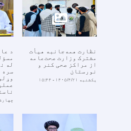
نظارت همه‌جانبه هیأت
د عا
مشترک وزارت صحت‌عامه
مسؤل
از مراکز صحی کنر و
له ن
نورستان
سره د
وړلو
یکشنبه ۱۴۰۵/۴/۲۱ - ۱۵:۴۴
ناست
چهارشنبه /۴/۱۷