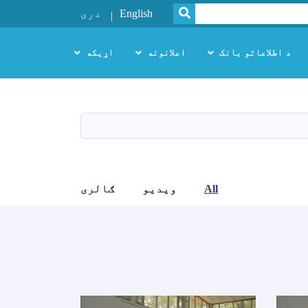
SEARCH
English
دری
د اطلاعاتو بانک
اعلانونه
اړیکه
All
ویدیو
ګالری