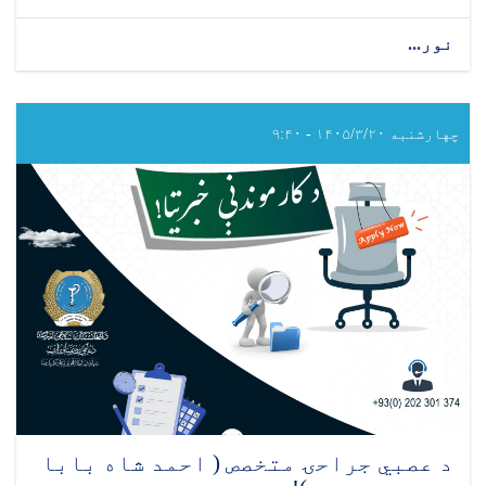
نور...
about
د عمومي
جراحۍ متخصص
(احمد
شاه
چهارشنبه ۱۴۰۵/۳/۲۰ - ۹:۴۰
بابا
مېنې روغتون)
د عصبي جراحۍ متخصص ( احمد شاه بابا