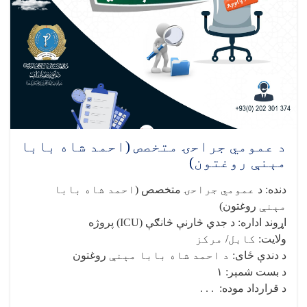
کلینیک
ریاست
خبرتیا!
د عمومي جراحۍ متخصص (احمد شاه بابا
مېنې روغتون)
دنده
:
د
عمومي جراحۍ
متخصص (
احمد شاه بابا
مېنې
روغتون)
اړوند اداره
:
د جدي څارنې څانګې
(ICU)
پروژه
ولایت
: کابل/ مرکز
د دندې ځای
: د احمد شاه بابا مېنې
روغتون
د بست شمېر
:
۱
د قرارداد موده
: . . .