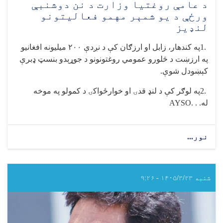
د عامې روغتیا وزارت د نن دوشنبې
ورځې د یو شمېر مهمو فعالیتونو
لنډیز
1.
په کندهار، زابل او ارزګان کې د نږدې
۲۰۰
میلیونه افغانیو
په ارزښت د څلورو عمومي روغتونونو د جوړېدو بنسټ ډبرې
کېښودل شوې
.
2.
په لوګر کې د لنډ قدۍ او خوارځواکۍ د کمولو په موخه
له
AYSO. . .
نور...
about
د
عامې
روغتیا
وزارت
شنبه ۱۴۰۵/۳/۲۳ - ۹:۲۶
د
نن
دوشنبې
ورځې