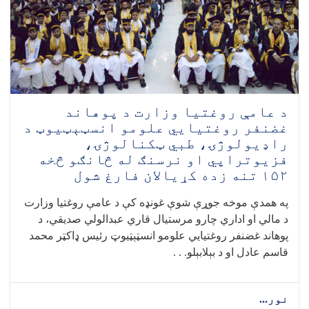
د
تغذیې
نړیوالې
اونۍ
په
مناسبت
د
پوهاوي
د عامې روغتیا وزارت د پوهاند
پروګرامونه
غضنفر روغتیايي علومو انسټېټیوټ د
ترسره
راډیولوژۍ، طبي ټکنالوژۍ،
شول
فزیوتراپي او نرسنګ له څانګو څخه
۱۵۲ تنه زده‌ کړیالان فارغ شول
په همدې موخه جوړې شوې غونډه کې د عامې روغتیا وزارت
د مالي او اداري چارو مرستیال قاري عبدالولي صدیقي، د
پوهاند غضنفر روغتیايي علومو انسټېټیوټ رئیس ډاکټر محمد
قاسم عادل او د بېلابېلو. . .
نور...
about