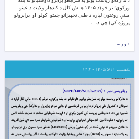
د تدارکاتو ریاست ټولو په شرایطو برابرو داوطلبانو ته بلنه
ورکوي؛ تر څو (د
۱۴۰۵
هـ ش کال د کندهار ولایت د عینو
مېنې روغتون لپاره د طبي تجهیزاتو چمتو کولو او برابرولو
پروژه کې) چې د
. . .
نور...
about
داوطلبۍ
خبرتیا!
یکشنبه ۱۴۰۵/۵/۱۱ - ۱۴:۲