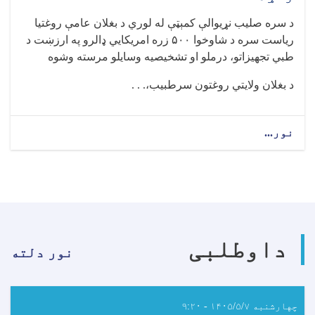
کړیالان
د سره صلیب نړیوالې کمېټې له لوري د بغلان عامې روغتیا
فارغ
ریاست سره د شاوخوا ۵۰۰ زره امریکايي ډالرو په ارزښت د
شول
طبي تجهیزاتو، درملو او تشخیصیه وسایلو مرسته وشوه
د بغلان ولایتي روغتون سرطبیب،. . .
نور...
about
د
سره
صلیب
نړیوالې
کمېټې
بغلان
عامې
داوطلبی
روغتیا
نور دلته
ریاست
سره
د
شاوخوا
چهارشنبه ۱۴۰۵/۵/۷ - ۹:۲۰