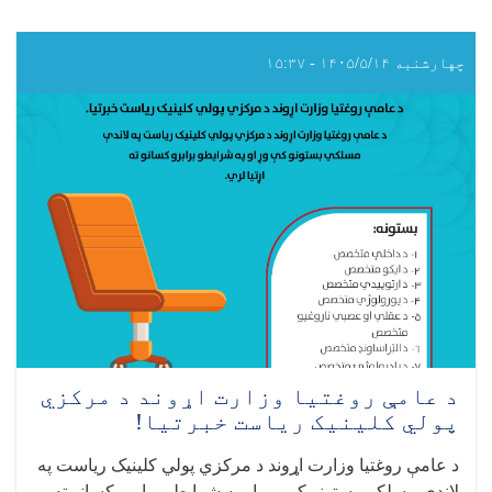
چهارشنبه ۱۴۰۵/۵/۱۴ - ۱۵:۳۷
د عامې روغتیا وزارت اړوند د مرکزي
پولي کلینیک ریاست خبرتیا!
د عامې روغتیا وزارت اړوند د مرکزي پولي کلینیک ریاست په
لاندې مسلکي بستونو کې وړ او په شرایطو برابرو کسانو ته