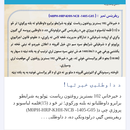
۵۰۰
زره
ډالرو
په
ارزښت
طبي
مرسته
وکړه
د داوطلبۍ خبرتیا!
د خیرخانې 102 بستریز روغتون ریاست ټولو په شرایطو
برابرو داوطلبانو ته بلنه ورکوي؛ تر څو د (15)قلمه لباسونو د
پروژې چې د
(M0PH-HRP-KHH-NCB -1405-G05 )
ریفرینس ګڼې درلودونکې ده، د داوطلبۍ . . .