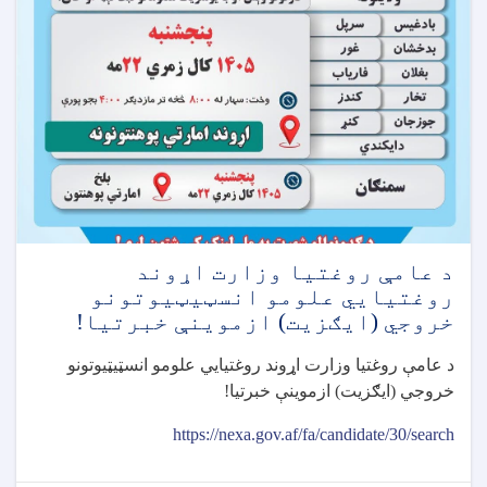
د عامې روغتيا وزارت اړوند
روغتيايي علومو انسټيټيوتونو
خروجي (ايګزيت) ازموينې خبرتيا!
د عامې روغتيا وزارت اړوند روغتيايي علومو انسټيټيوتونو
خروجي (ايګزيت) ازموينې خبرتيا
!
https://nexa.gov.af/fa/candidate/30/search