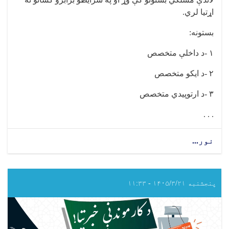
اړتيا لري
.
بستونه
:
۱
-
د داخلې متخصص
۲
-
د ایکو متخصص
۳
-
د ارتوپیدي متخصص
. . .
نور...
about
د
عامې
روغتیا
وزارت
پنجشنبه ۱۴۰۵/۳/۲۱ - ۱۱:۳۳
اړوند
د
مرکزي
پولي