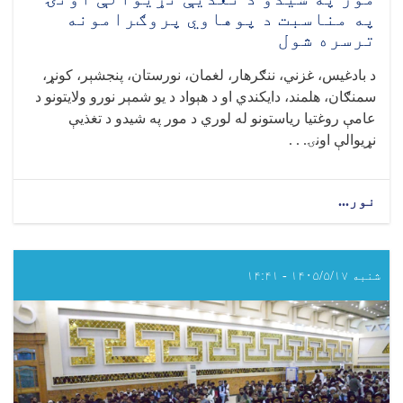
په مناسبت د پوهاوي پروګرامونه
ترسره شول
د بادغیس، غزني، ننګرهار، لغمان، نورستان، پنجشېر، کونړ،
سمنګان، هلمند، دایکندي او د هېواد د یو شمېر نورو ولایتونو د
عامې روغتیا ریاستونو له لوري د مور په شیدو د تغذیې
نړیوالې اونۍ. . .
نور...
about
د
هېواد
په
یو
شنبه ۱۴۰۵/۵/۱۷ - ۱۴:۴۱
شمېر
ولایتونو
کې
د
مور
په
شیدو