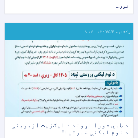
نور...
about
د
عامې
روغتيا
وزارت
یکشنبه ۱۴۰۵/۵/۴ - ۸:۱۷
اړوند
روغتيايي
علومو
انسټيټيوتونو
خروجي
(ايګزيت)
ازموينې
خبرتيا!
د طبي شورا اړوند د ایګزیت ازموینې
د نوم لیکنې خبرتیا!