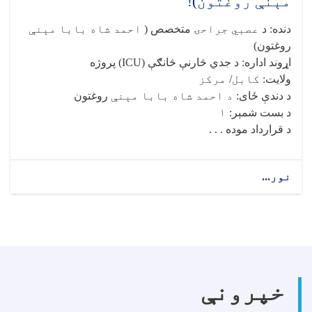
مېنې روغتون)!
دنده
:
د
عصبي جراحۍ
متخصص (
احمد شاه بابا مېنې
روغتون)
اړوند اداره
:
د جدي څارنې څانګې
(ICU)
پروژه
ولایت
: کابل/ مرکز
د دندې ځای
: د احمد شاه بابا مېنې
روغتون
د بست شمېر
: ۱
د قرارداد موده . . .
نور...
about
د
عصبي
جراحۍ
متخصص
(
احمد
شاه
خپرونې
بابا
مېنې