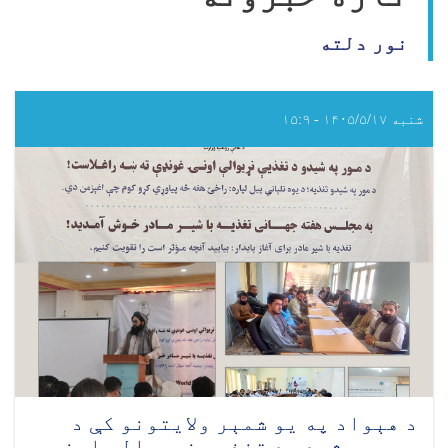
نور دلته
شنبه ۱۴۰۵/۵/۱۷ - ۱۵:۹
د هېواد په یو شمېر ولایتونو کې د
مور په شیدو د تغذیې نړیوالې اونۍ