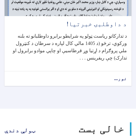
د داوطلبۍ خبرتیا!
د تدارکاتو ریاست ټولو په شرایطو برابرو داوطلبانو ته بلنه
ورکوي، ترڅو (د 1405 مالي کال لپاره د سرطان د کنټرول
ملي پروګرام د اړتيا وړ قرطاسیې او چاپي موادو برابرول او
تدارک) چې ريفرينس . . .
نور...
about
د
داوطلبۍ
خبرتیا!
خالی بست
ټولې دندې