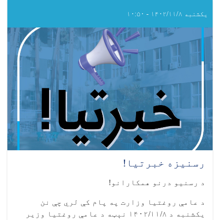
ناروغۍ
نړیواله
یکشنبه ۱۴۰۲/۱۱/۸ - ۱۰:۵۰
ورځ
رسنیزه خبرتیا!
د رسنیو درنو همکارانو!
د عامې روغتیا وزارت په پام کې لري چې نن
يکشنبه د ۱۴۰۲/۱۱/۸ نېټه د عامې روغتيا وزير