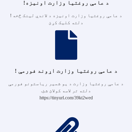
د عامې روغتیا وزارت اونیزه!
د عامې روغتیا وزارت اونیزه د لاندې لینک څخه !
دلته کلیک کړئ
د عامې روغتیا وزارت اړوند فورمې !
د عامې روغتیا وزارت د یو شمیر ریاستونو فورمې
دلته تر لاسه کولائ شئ.
https://tinyurl.com/39kt2wed