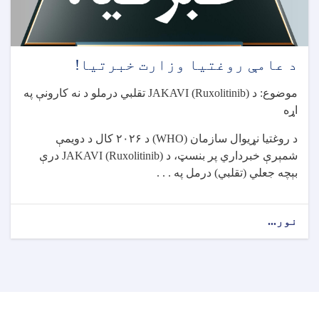
د عامې روغتیا وزارت خبرتیا!
موضوع: د
JAKAVI (Ruxolitinib)
تقلبي درملو د نه کارونې په
اړه
د روغتیا نړیوال سازمان
(WHO)
د
۲۰۲۶
کال د دویمې
شمېرې خبرداري پر بنسټ، د
JAKAVI (Ruxolitinib)
درې
بېچه جعلي (تقلبي) درمل په . . .
نور...
about
د
عامې
روغتیا
وزارت
خبرتیا!