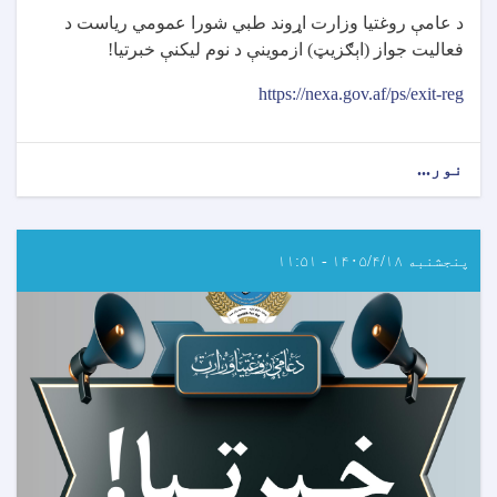
د عامې روغتیا وزارت اړوند طبي شورا عمومي رياست د
فعاليت جواز (اېګزيټ) ازموينې د نوم ليکنې خبرتيا
!
https://nexa.gov.af/ps/exit-reg
نور...
about
د
طبي
شورا
اړوند
پنجشنبه ۱۴۰۵/۴/۱۸ - ۱۱:۵۱
د
ایګزیت
ازموینې
د
نوم
لیکنې
خبرتیا!