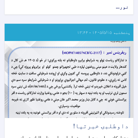
نور...
about
د
داوطلبۍ
خبرتیا!
پنجشنبه ۱۴۰۵/۵/۱۵ - ۱۳:۴۴
داوطلبۍ خبرتیا!