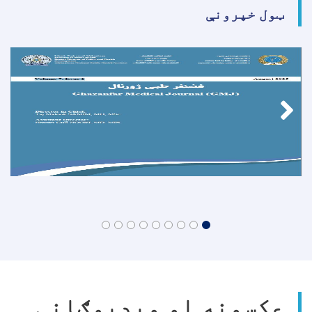
روغتون)!
ټول خپرونې
عکسونه او ویډیوګانې