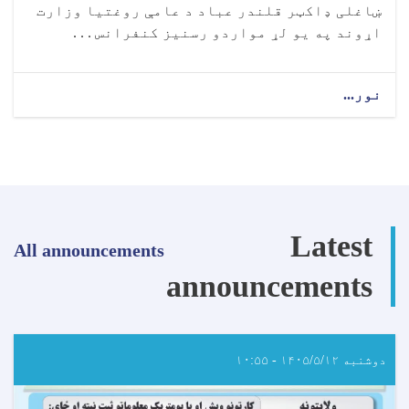
ښاغلی ډاکټر قلندر عباد د عامې روغتيا وزارت
اړوند په يو لړ مواردو رسنيز کنفرانس . . .
نور...
about
رسنیزه
خبرتیا!
Latest
All announcements
announcements
دوشنبه ۱۴۰۵/۵/۱۲ - ۱۰:۵۵