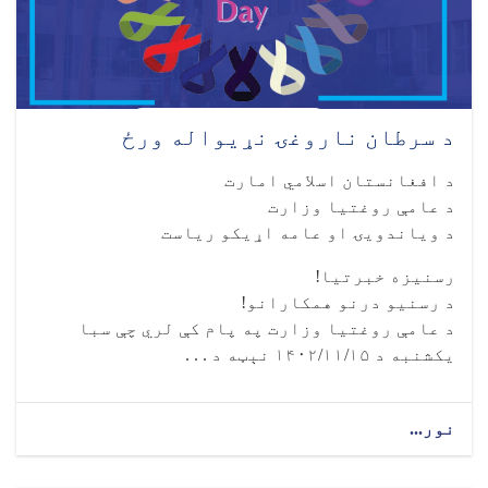
د سرطان ناروغۍ نړیواله ورځ
د افغانستان اسلامي امارت
د عامې روغتیا وزارت
د ویاندویۍ او عامه اړیکو ریاست
رسنیزه خبرتیا!
د رسنیو درنو همکارانو!
د عامې روغتیا وزارت په پام کې لري چې سبا
یکشنبه د ۱۴۰۲/۱۱/۱۵ نېټه د . . .
نور...
about
د
سرطان