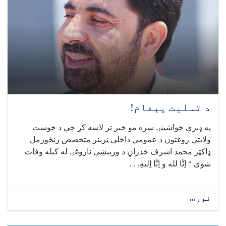
د
یو
شمېر
مهمو
فعالیتونو
لنډیز
د تسلیت پېغام!
په ډېرې خواشینۍ سره مو خبر تر لاسه کړ چې د خوست
ولایتي روغتون د عمومي داخلې ټرینر متخصص رنځورمل
ډاکټر محمد اشرف ځدراڼ د ورپېښې ناروغۍ له کبله وفات
شوی “ اِنَّا لله و اِنَّا اِلیهِ. . .
نور...
about
د
تسلیت