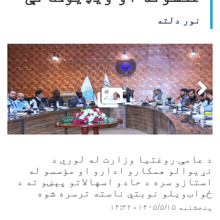
نور دلته
د عامې روغتيا وزارت له لوري د
نړيوالو همکارو ادارو او مؤسسو له
استازو سره د حادو اسهالاتو پېښو ته د
ځواب‌ویلو نوبتي ناسته ترسره شوه
پنجشنبه ۱۴۰۵/۵/۱۵ - ۱۴:۳۲