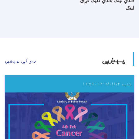
لاندې لینک باندې کلیک کړئ
لینک
پېښې
ټولې پېښې
شنبه ۱۴۰۲/۱۱/۱۴ - ۱۶:۵۹