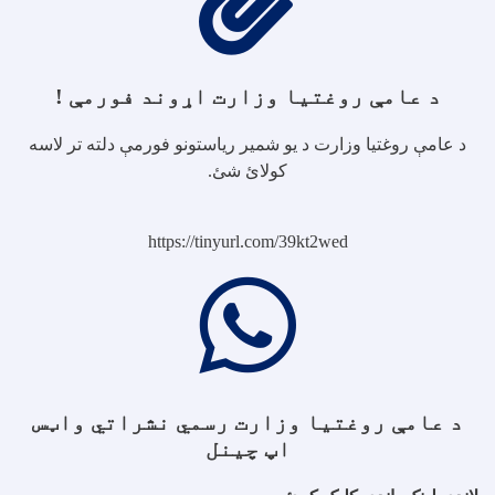
د عامې روغتیا وزارت اړوند فورمې !
د عامې روغتیا وزارت د یو شمیر ریاستونو فورمې دلته تر لاسه
کولائ شئ.
https://tinyurl.com/39kt2wed
د عامې روغتیا وزارت رسمي نشراتي واټس
اپ چینل