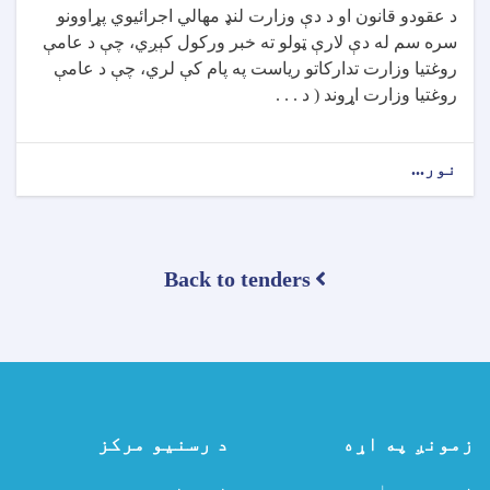
د عقودو قانون او د دې وزارت لنډ مهالي اجرائیوي پړاوونو
سره سم له دې لارې ټولو ته خبر ورکول کېږي، چې د عامې
روغتیا وزارت تدارکاتو ریاست په پام کې لري، چې د عامې
روغتیا وزارت اړوند ( د . . .
نور...
about
د
تړون
ورکړې
خبرتیا!
Back to tenders
زمونږ په اړه
د رسنیو مرکز
زوړ ویب سایټ
خبرونه