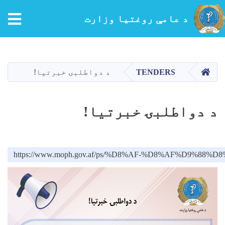
tion
د عامې روغتیا وزارت
اصلي
منځپانګه
دانګل
کور
TENDERS
د دواطلبۍ خبرتیا!
د دواطلبۍ خبرتیا!
https://www.moph.gov.af/ps/%D8%AF-%D8%AF%D