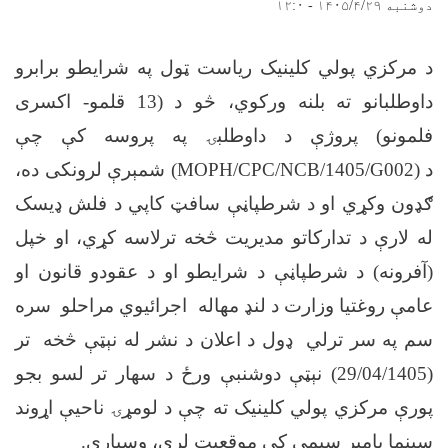
دوشنبه ۱۴۰۵/۴/۲۹ - ۱۲:۰
د مرکزي پولي کلینیک ریاست ټول په شرایطو برابرو
داوطلبانو ته بلنه ورکوي، څو د (13 قلمو- اکسری
فلمونو) پروژې د داوطلبۍ په پروسه کې چې
د
(MOPH/CPC/NCB/1405/G002)
شمېرې لرونکی ده،
ګډون وکړي او د شرطپاڼې سافټ کاپي د فلش ډیسک
له لارې د تدارکاتو مدیریت څخه ترلاسه کړي، او خپل
(آفرونه) د شرطپاڼې د شرایطو او د عقودو قانون او
عامې روغتیا وزارت د لنډ مهاله اجرائیوي مراحلو سره
سم په سر ترلي ډول د اعلان د نشر له نېټې څخه تر
(29/04/1405) نېټې دوشنبې ورځ د سهار تر لسو بجو
پورې مرکزي پولي کلینیک ته چې د لومړۍ ناحیې اړوند
سینما پامیر سیمې کې موقعیت لري، وسپاري
.