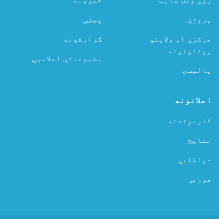
پروژې
پېښې
مرکزي او ولایتي
ګزارشونه
روغتونونه
مطبوعاتي اعلامیې
پالیسۍ
اعلانونه
کارموندنه
نتایج
دواطلبي
فورمې