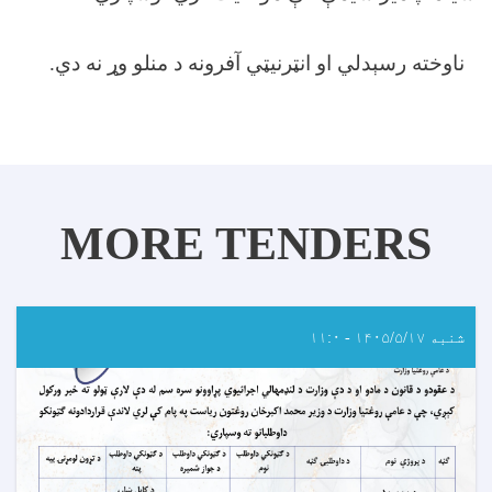
ناوخته رسېدلي او انټرنیټي آفرونه د منلو وړ نه دي
.
MORE TENDERS
شنبه ۱۴۰۵/۵/۱۷ - ۱۱:۰