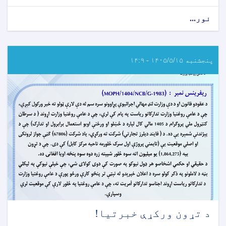
نور...
about
د
داوطلبۍ
خبرتیا!
پنجشنبه ۱۴۰۵/۵/۱۵ - ۱۴:۹
د تړون ورکړې خبرتیا!