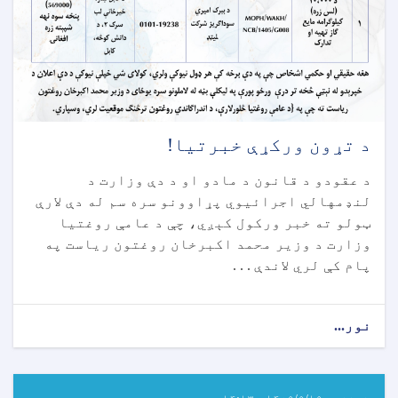
د تړون ورکړې خبرتیا!
د عقودو د قانون د مادو او د دې وزارت د
لنډمهالي اجرائیوي پړاوونو سره سم له دې لارې
ټولو ته خبر ورکول کېږي، چې د عامې روغتیا
وزارت د وزیر محمد اکبرخان روغتون ریاست په
پام کې لري لاندې . . .
نور...
about
د
تړون
ورکړې
خبرتیا!