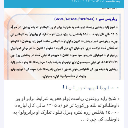
پنجشنبه ۱۴۰۵/۵/۱۵ - ۱۴:۱۳
د داوطلبۍ خبرتیا!
د شېخ زاید روغتون ریاست ټولو هغو په شرایط برابر او وړ
داوطلبانو ته بلنه ورکوي؛ تر څو {د
۱۴۰۵
مالي کال لپاره د
۱۵,۰۰۰
پنځلس زره لیټره ډیزل تېلو د تدارک او برابرولو} په
داوطلبۍ کې چې د
. . .