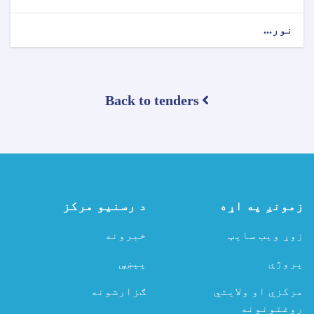
نور...
about
د
تړون
ورکړې
خبرتیا!
Back to tenders
زمونږ په اړه
د رسنیو مرکز
زوړ ویب سایټ
خبرونه
پروژې
پېښې
مرکزي او ولایتي
ګزارشونه
روغتونونه