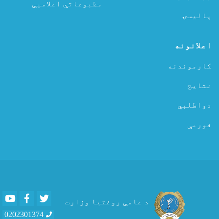
مطبوعاتي اعلامیې
پالیسۍ
اعلانونه
کارموندنه
نتایج
دواطلبي
فورمې
Youtube
Facebook
Twitter
د عامې روغتیا وزارت
0202301374