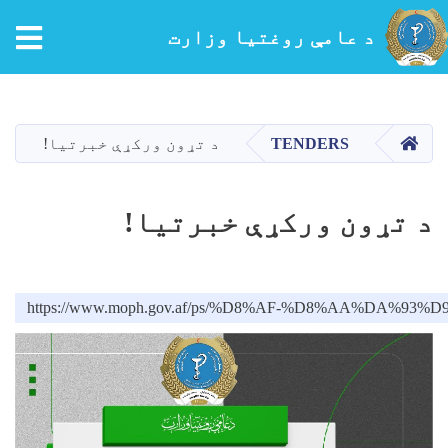
tion
د عامې روغتیا وزارت
اصلي
منځپانګه
دانګل
کور
TENDERS
د تړون ورکړې خبرتیا!
د تړون ورکړې خبرتیا!
https://www.moph.gov.af/ps/%D8%AF-%D8%AA%D