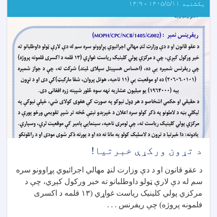
یکشنبه ۱۴۰۵/۵/۱۱ - ۱۴:۹
د تړون ورکړې خبرتیا!
د عقو قانون او د دې وزارت لنډ مهالي اجرائیوي پړاوونو سره
سم له دې لارې ټولو داوطلبانو ته خبر ورکول کېږي، چې د
مرکزي پولي کلینیک ریاست غواړي (۱۳ قلمه د اکسری
فلمونه پروژه) چې ریفرنس . . .