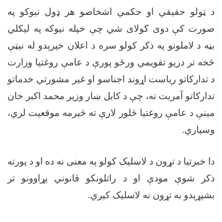
د ټولو حقیقي او حکمي اشخاصو هر ډول نیوکو په
صورت کې دوی کولای شي چې خپله نیوکه په لیکلي
بڼه د لاملونو په ذکر کولو سره د اعلان خپرېدو له نېټې
څخه تر دریو تقویمي ورځو پورې د عامې روغتیا وزارت
د تدارکاتو ریاست اړوند اجناسو او غیر مشورتي خدماتو
تدارکاتو آمریت ته، چې د کابل ښار وزیر محمد اکبر خان
مېنې د عامې روغتیا څلور لارې ته څېرمه موقعیت لري،
وسپاري
.
دا خبرتیا د تړون د لاسلیک کولو په معنی نه ده او د پورته
ذکر شوې مودې او د راتلونکو قانوني پړاوونو تر
بشپړېدو به تړون نه لاسلیک کېږي
.