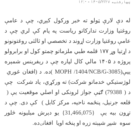
چهارشنبه ۱۴۰۵/۳/۲۷ - ۱۲:۰
له دې لارې ټولو ته خبر ورکول کېږي، چې د عامې
روغتیا وزارت تدارکاتو ریاست په پام کې لري چې د
عامې روغتیا وزارت اړوند د تخصصي او ثالثی روغتونونو
د اړتیا وړ
۱۷۷
قلمه طبي ملزماتو چمتو کول او برابرولو
پروژه د
۱۴۰۵
مالي کال لپاره چې د ریفرینس شمېره
ییې
( MOPH /1404/NCB/G-3085)
ده. د (افغان غوري
لوژستیکي خدماتو شرکت) ته ورکړي، یاد شرکت چې
د ( 79388) ګڼې جواز لرونکی او اصلي موقعیت یې (
قلعه جرنیل، پنځمه ناحیه، مرکز کابل ) کې دی. چې د
تړون بیه یې {31,466,075} یو دېرش میلیونه څلور
سوه شپږ شپېته زره او پنځه اویا افغانۍده
.