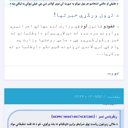
د تړون ورکړې خبرتیا!
د
عقودو
قانون
او د د
ې وزارت لنډ مهالي اجرائیوي
پړاوونو سره سم، له دې لارې ټولو داوطلبانو ته
خبر ورکول کېږي، چې د عامې روغتیا وزارت په
پام کې لري لاندې تړونونه ګټونکو داوطلبانو ته
ورکړي: . . .
نور...
about
د
تړون
ورکړې
خبرتیا!
یکشنبه ۱۴۰۵/۵/۱۱ - ۱۴:۴۴