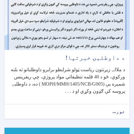
د داوطلبۍ خبرتیا!
د ملالۍ زیږنتون ریاست ټولو شرایطو برابرو داوطلبانو ته بلنه
ورکوي، څو د 40 قلمه تنظیفاتي مواد پروژې، چې ريفرينس
شمېره يې
( MOPH/MMH/1405/NCB/G005)
ده، د داوطلبۍ
پروسه کې ګډون وکړي او د . . .
نور...
about
د
داوطلبۍ
خبرتیا!