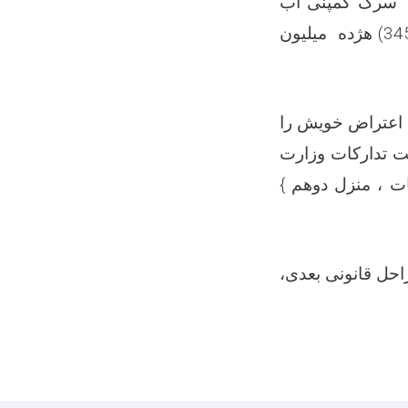
105) محل اصلی تجارت ( سرک کمپنی آب
رسانی ناحیه پنجم ، مرکز کابل ، کابل ) به قیمت مجموعی مبلغ ( 18, 345,600) هژده میلیون
 اعتراض خویش را
ست تدارکات وزارت
ت ، منزل دوهم }
راحل قانونی بعدی،