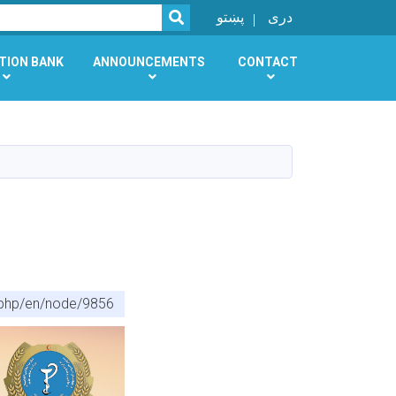
SEARCH
دری
پښتو
TION BANK
ANNOUNCEMENTS
CONTACT
.php/en/node/9856