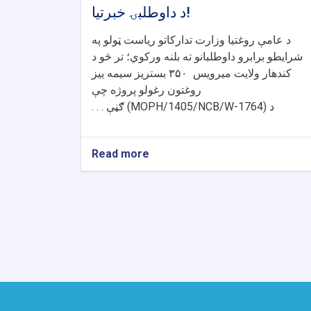
د داوطلبۍ خبرتیا!
د عامې روغتیا وزارت تدارکاتو ریاست ټولو په
شرایطو برابرو داوطلبانو ته بلنه ورکوي؛ تر څو د
کندهار ولایت میرویس
۳۵۰
بستریز سیمه ییز
روغتون رغولو پروژه چې
د
(MOPH/1405/NCB/W-1764)
ګڼې . . .
Read more
about
د
داوطلبۍ
خبرتیا!