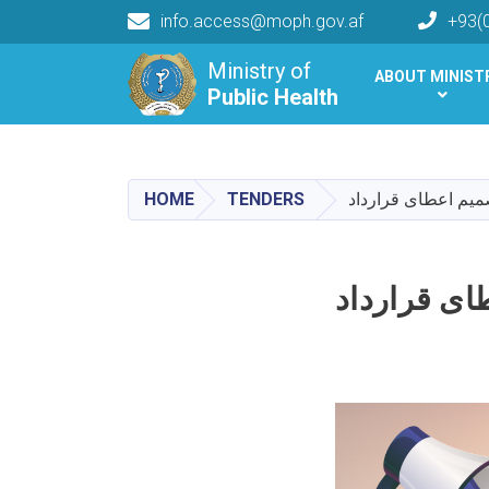
info.access@moph.gov.af
+93(
Main navigation
Ministry of
ABOUT MINIST
Public Health
Public Health
HOME
TENDERS