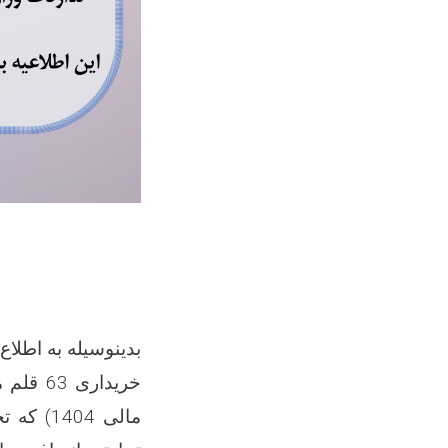
بدینوسیله به اطلا
خریدار
مالی 1404) که تحت ریفرینس نمبر