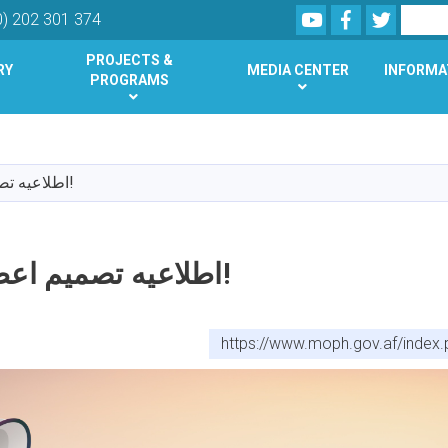
Youtube
Facebook
Twitter
Search
0) 202 301 374
PROJECTS &
RY
MEDIA CENTER
INFORMA
PROGRAMS
Skip
to
main
اطلاعیه تصمیم اعطای قرارداد!
content
اطلاعیه تصمیم اعطای قرارداد!
https://www.moph.gov.af/index