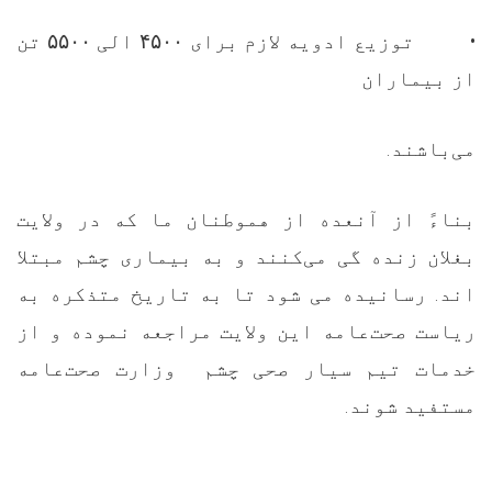
تن
۵۵۰۰
الی
۴۵۰۰
توزیع ادویه لازم برای
•
از بیماران
.
می‌باشند
بناءً از آنعده از هموطنان ما که در ولایت
بغلان زنده گی می‌کنند و به بیماری چشم مبتلا
اند. رسانیده می شود تا به تاریخ متذکره به
ریاست صحت‌عامه این ولایت مراجعه نموده و از
خدمات تیم سیار صحی چشم وزارت صحت‌عامه
.
مستفید شوند