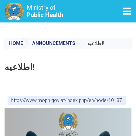
Ministry of
Tog
Public Health
Skip
to
main
HOME
ANNOUNCEMENTS
اطلاعیه!
content
اطلاعیه!
https://www.moph.gov.af/index.php/en/node/10187