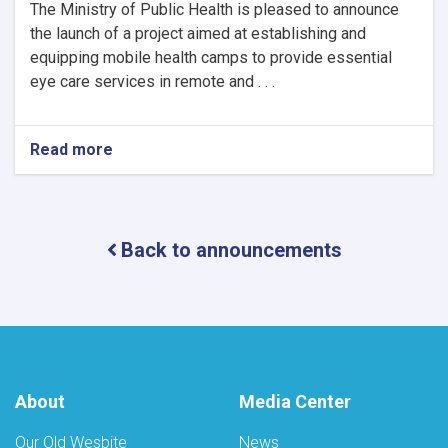
The Ministry of Public Health is pleased to announce
the launch of a project aimed at establishing and
equipping mobile health camps to provide essential
eye care services in remote and . . .
Read more
about
Notice
of
Mobile
Health
Back to announcements
Camps
for
Eye
Care
by
the
Ministry
of
About
Media Center
Public
Health
Our Old Wesbite
News