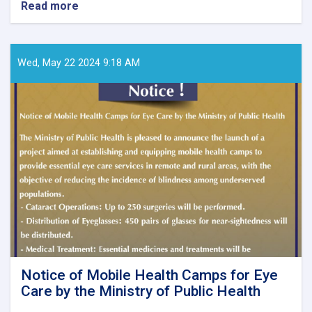
Read more
about
Call
for
Papers
–
Wed, May 22 2024 9:18 AM
Ghaznfar
Medical
Journal,
Issue
No.
8
Notice of Mobile Health Camps for Eye
Care by the Ministry of Public Health