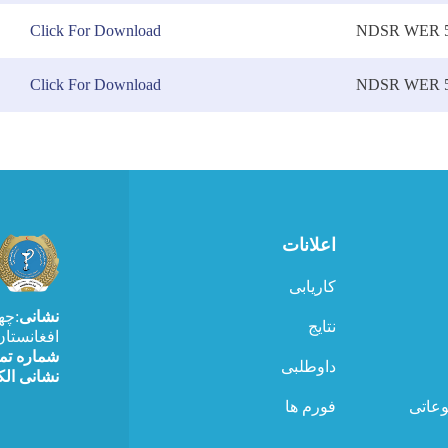
Click For Download
NDSR WER 5
Click For Download
NDSR WER 5
اعلانات
کاریابی
نشانی
چه،
نتایج
افغانستان
شماره ت
داوطلبی
نشانی الک
وعاتی
فورم ها