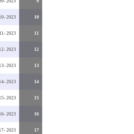
9- 2023
9
0- 2023
10
1- 2023
11
2- 2023
12
3- 2023
13
4- 2023
14
5- 2023
15
6- 2023
16
7- 2023
17