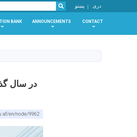
SEARCH
دری
پښتو
TION BANK
ANNOUNCEMENTS
CONTACT
v.af/en/node/9962