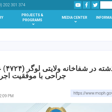
Youtube
Facebook
Twitter
Search
0) 202 301 374
PROJECTS &
RY
MEDIA CENTER
INFORMA
PROGRAMS
Skip
to
main
content
در سال گ
جراحی با موفقیت اجر
https://www.moph.go
2:09 PM