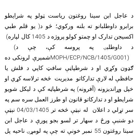
د عاجل ابن سینا روغتون ریاست ټولو په شرایطو
برابرو داوطلبانو ته بلنه ورکوي؛ څو د( یو قلم طبي
اکسیجن تدارک او چمتو کولو پروژه د 1405 کال لپاره)
د داوطلبۍ په پروسه کې، چې د
(
MOPH/ECP/NCB/1405/G001)
شمېرې لرونکی ده
ګډون وکړي او د شرطپاڼې سافټ کاپي د فلش یا
حافظې له لارې تدارکاتو مدیریت څخه ترلاسه کړي او
خپل وړاندیزونه (آفرونه) په شرطپاڼه کې د لیکل شویو
شرایطو او د تدارکاتو قانون او طرز العمل سره سم په
سر تړلي د اعلان له نېټې څخه تر 04/03/1405 نېټې
دو شنبې ورځ د سهار تر لسو بجو پورې د عاجل ابن
سینا روغتون 55 نمبر خونې ته چې په لومړۍ ناحیه پل