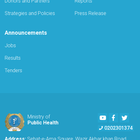
Donors and Partners
Reports
Strategies and Policies
Press Release
Announcements
Jobs
Results
Tenders
Youtube
Facebook
Twitte
Ministry of
Public Health
0202301374
Address:
Sehat-e-Ama Square, Wazir Akbar khan Road,