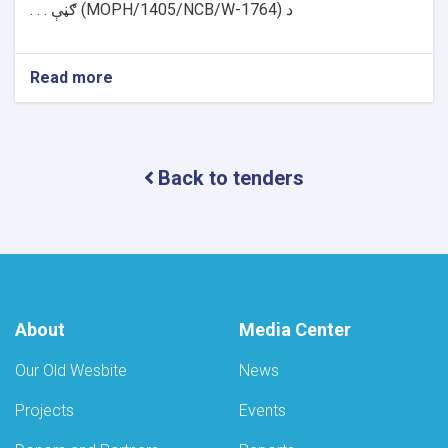
د
(MOPH/1405/NCB/W-1764)
ګڼې . . .
Read more
about
د
داوطلبۍ
خبرتیا!
Back to tenders
About
Media Center
Our Old Wesbite
News
Projects
Events