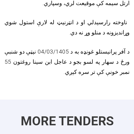
ارتل سیمه کې موقیعت لري، وسپاري
.
ناوخته رارسېدلي او د انټرنیټ له لارې استول شوي
وړاندیزونه د منلو وړ نه دي
.
د آفر پرانیستلو غونډه به د 04/03/1405 نېټې دو شنبې
ورځ د سهار په لسو بجو د عاجل ابن سینا روغتون 55
نمبر خونې کې تر سره کېږي
.
MORE TENDERS