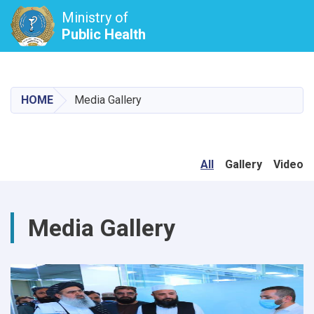
Ministry of
Public Health
Skip
to
main
HOME
Media Gallery
content
All
Gallery
Video
Media Gallery