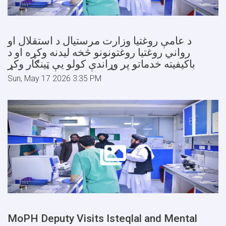
د عامې روغتیا وزارت مرستیال د استقلال او
رواني روغتیا روغتونونو څخه لیدنه وکړه او د
باکیفیته خدماتو پر وړاندې کولو یې ټینګار وکړ
Sun, May 17 2026 3:35 PM
MoPH Deputy Visits Isteqlal and Mental