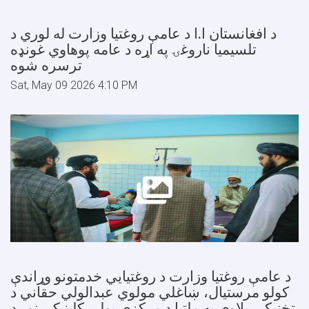
د افغانستان ا.ا د عامې روغتیا وزارت له لوري د
تلسیمیا ناروغۍ په اړه د عامه پوهاوي غونډه
ترسره شوه
Sat, May 09 2026 4:10 PM
د عامې روغتيا وزارت د روغتيايي خدمتونو وړاندې
کولو مرستيال، ښاغلي مولوي عبدالولي حقاني د
تخنيکي پلاوي په ملتیا د مرکزي پولي کلینیک، نور د