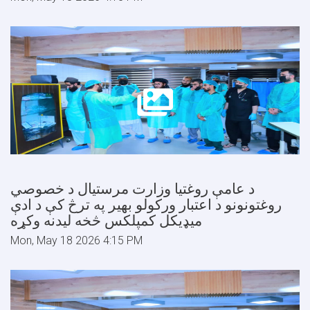
د عامې روغتیا وزارت مرستیال د خصوصي
روغتونونو د اعتبار ورکولو بهیر په ترڅ کې د ادې
میډیکل کمپلکس څخه لیدنه وکړه
Mon, May 18 2026 4:15 PM