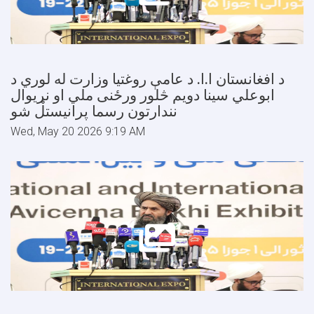
د افغانستان ا.ا. د عامې روغتیا وزارت له لوري د
ابوعلي سینا دویم څلور ورځنی ملي او نړیوال
نندارتون رسما پرانیستل شو
Wed, May 20 2026 9:19 AM