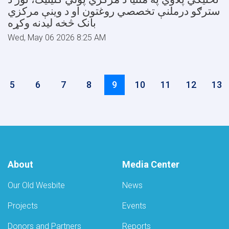
سترګو درملنې تخصصي روغتون او د وینې مرکزي
بانک څخه ليدنه وکړه
Wed, May 06 2026 8:25 AM
Pagination
Page
5
Page
6
Page
7
Page
8
Current
9
Page
10
Page
11
Page
12
Pag
13
page
About
Media Center
Our Old Wesbite
News
Projects
Events
Donors and Partners
Reports