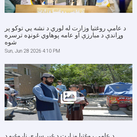
د عامې روغتیا وزارت له لوري د نشه یي توکو پر
وړاندې د مبارزې او عامه پوهاوي غونډه ترسره
شوه
Sun, Jun 28 2026 4:10 PM
د عامې روغتيا وزارت د غير ساري ناروغيو د