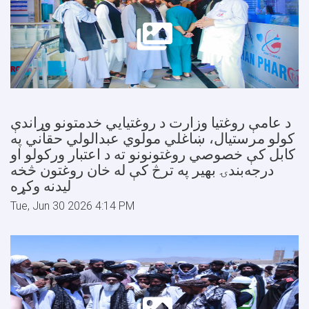
د عامې روغتیا وزارت د روغتيايي خدمتونو وړاندې
کولو مرستيال، ښاغلي مولوي عبدالولي حقاني په
کابل کې خصوصي روغتونونو ته د اعتبار ورکولو او
درجه‌بندۍ بهیر په ترڅ کې له خان روغتون څخه
لیدنه وکړه
Tue, Jun 30 2026 4:14 PM