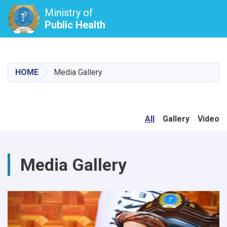
Ministry of
Public Health
Skip
to
main
HOME
Media Gallery
content
All
Gallery
Video
Media Gallery