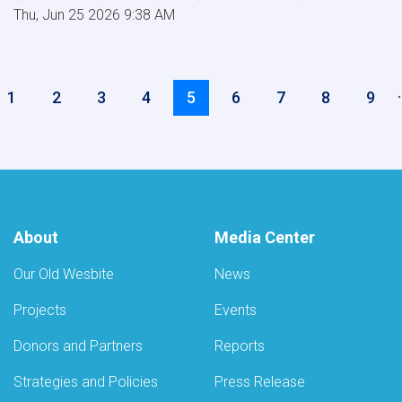
Thu, Jun 25 2026 9:38 AM
Pagination
Page
1
Page
2
Page
3
Page
4
Current
5
Page
6
Page
7
Page
8
Pag
9
page
About
Media Center
Our Old Wesbite
News
Projects
Events
Donors and Partners
Reports
Strategies and Policies
Press Release