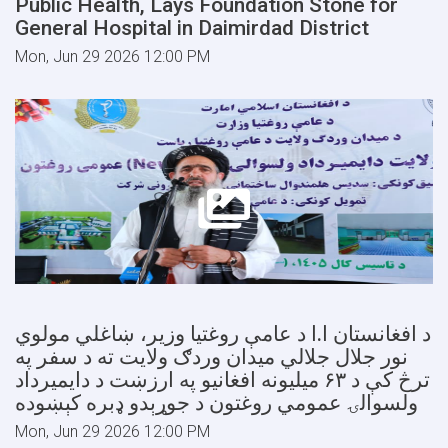
Public Health, Lays Foundation Stone for
General Hospital in Daimirdad District
Mon, Jun 29 2026 12:00 PM
د افغانستان ا.ا د عامې روغتیا وزیر، ښاغلي مولوي
نور جلال جلالي میدان وردګ ولایت ته د سفر په
ترڅ کې د ۶۳ میلیونه افغانیو په ارزښت د دایمیرداد
ولسوالۍ عمومي روغتون د جوړېدو ډبره کېښوده
Mon, Jun 29 2026 12:00 PM