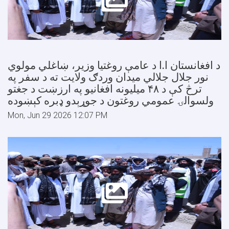
د افغانستان ا.ا د عامې روغتیا وزیر، ښاغلي مولوي
نور جلال جلالي میدان وردګ ولایت ته د سفر په
ترڅ کې د ۴۸ میلیونه افغانیو په ارزښت د جغتو
ولسوالۍ عمومي روغتون د جوړېدو ډبره کېښوده
Mon, Jun 29 2026 12:07 PM