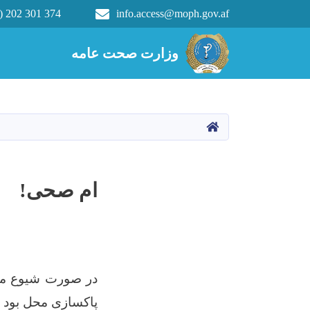
) 202 301 374
info.access@moph.gov.af
Main navigation
وزارت صحت عامه
وزارت صحت عامه
HOME
ام صحی!
در صورت شيوع مرض
پاکسازی محل بود و 