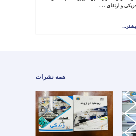
زیکی و ارتقای . . .
یشتر...
about
تکنالوجست
ارتوپیدی
برای
ولایت
بغلان!
همه نشرات