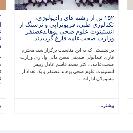
۱۵۲ تن از رشته های رادیولوژی،
ک
تکنالوژی طبی، فزیوتراپی و نرسنگ از
انستیتوت علوم صحی پوهاندغضنفر
ت
وزارت صحت‌عامه فارغ گردیدند
ت
و
در نشستی که به این مناسبت برگزار شد، محترم
ص
قاری عبدالولی صدیقی معین مالی واداری وزارت
صحت‌عامه، داکتر محمد قاسم عادل رییس
ت
انستیتوت علوم صحی پوهاند غضنفر و یک تعداد از
ت
مسوولان ادارات. . .
ک
بیشتر...
about
ب
۱۵۲
تن
از
رشته