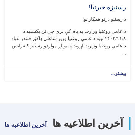
رسنیزه خبرتیا!
د رسنیو درنو همکارانو!
د عامې روغتیا وزارت په پام کې لري چې نن يکشنبه د
۱۴۰۲/۱۱/۸ نېټه د عامې روغتيا وزير ښاغلی ډاکټر قلندر عباد
د عامې روغتيا وزارت اړوند په يو لړ مواردو رسنيز کنفرانس .
. .
بیشتر...
about
رسنیزه
خبرتیا!
آخرین اطلاعیه ها
آخرین اطلاعیه ها