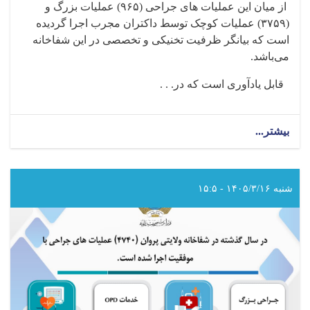
از میان این عملیات های جراحی‌ (
۹۶۵)
عملیات بزرگ و
(
۳۷۵۹)
عملیات کوچک توسط داکتران مجرب اجرا گردیده
است که بیانگر ظرفیت تخنیکی و تخصصی در این شفاخانه
می‌باشد
.
قابل یادآوری است که در. . .
بیشتر...
about
در
سال
گذشته
در
شنبه ۱۴۰۵/۳/۱۶ - ۱۵:۵
شفاخانه
ولایتی
لوگر
(۴۷۲۴)
عملیات
های
جراحی
با