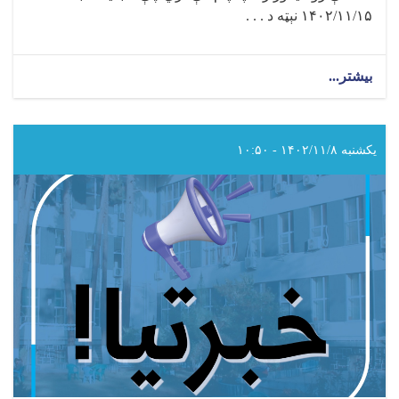
۱۴۰۲/۱۱/۱۵ نېټه د . . .
بیشتر...
about
د
سرطان
ناروغۍ
نړیواله
یکشنبه ۱۴۰۲/۱۱/۸ - ۱۰:۵۰
ورځ