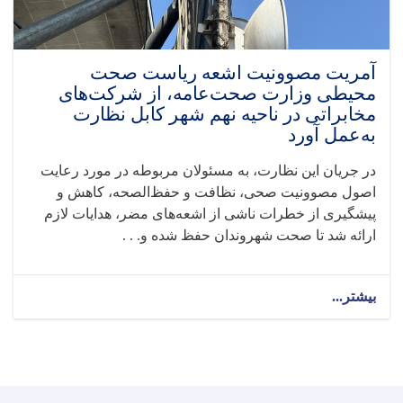
و
استاد
رضا
مجیدزاده
آمریت مصوونیت اشعه ریاست صحت
طراح
محیطی وزارت صحت‌عامه، از شرکت‌های
چارچوب
مخابراتی در ناحیه نهم شهر کابل نظارت
تحقیق
به‌عمل آورد
SHAMS،
نشست
در جریان این نظارت، به مسئولان مربوطه در مورد رعایت
آنلاین
اصول مصوونیت صحی، نظافت و حفظ‌الصحه، کاهش و
برگزار
کرد
پیشگیری از خطرات ناشی از اشعه‌های مضر، هدایات لازم
ارائه شد تا صحت شهروندان حفظ شده و. . .
بیشتر...
about
آمریت
مصوونیت
اشعه
ریاست
صحت