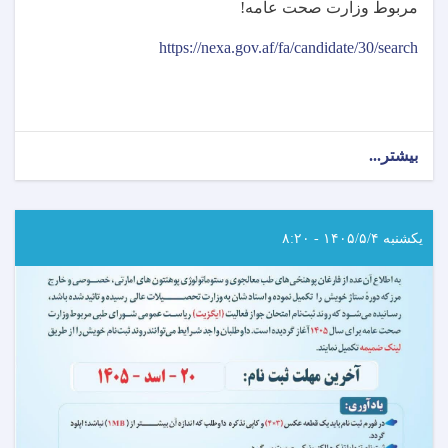
مربوط وزارت صحت عامه
!
https://nexa.gov.af/fa/candidate/30/search
بیشتر...
about
اطلاعیه
امتحان
خروجی
(ایگزیت)
یکشنبه ۱۴۰۵/۵/۴ - ۸:۲۰
انستیتیوت‌های
علوم
صحی
مربوط
وزارت
صحت
عامه!