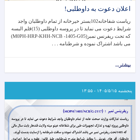
اعلان دعوت به داوطلبی!
ریاست شفاخانه102بستر خیرخانه از تمام داوطلبان واجد
شرایط دعوت می نماید تا در پروسه داوطلبی (15)قلم البسه
که تحت ریفرنس نمبر
(M0PH-HRP-KHH-NCB -1405-G05)
می باشد اشتراک نموده و شرطنامه . . .
بیشتر...
about
اعلان
دعوت
به
داوطلبی!
پنجشنبه ۱۴۰۵/۵/۱۵ - ۱۳:۵۵