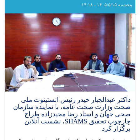
را
پنجشنبه ۱۴۰۵/۵/۱۵ - ۱۴:۱۸
با
مؤسسه
AYSO
برای
کاهش
قدکوتاهی
و
سوءتغذیه
در
ننگرهار
امضا
کرد
داکتر عبدالجبار حیدر رئیس انستیتوت ملی
صحت وزارت صحت عامه، با نماینده سازمان
صحی جهان و استاد رضا مجیدزاده طراح
چارچوب تحقیق SHAMS، نشست آنلاین
برگزار کرد