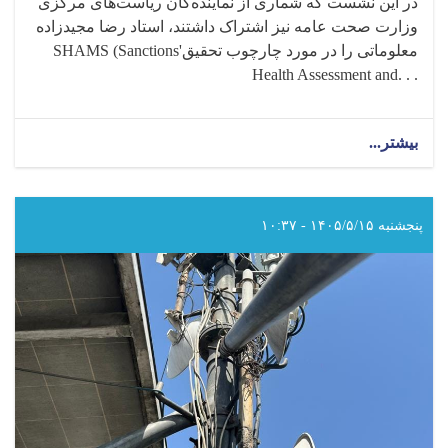
در این نشست که شماری از نماینده‌گان ریاست‌های مرکزی
وزارت صحت عامه نیز اشتراک داشتند، استاد رضا مجیدزاده
معلوماتی را در مورد چارچوب تحقیق
SHAMS (Sanctions'
Health Assessment and. . .
بیشتر...
about
داکتر
عبدالجبار
حیدر
رئیس
پنجشنبه ۱۴۰۵/۵/۱۵ - ۱۰:۳۷
انستیتوت
ملی
صحت
وزارت
صحت
عامه،
با
نماینده
سازمان
صحی
جهان