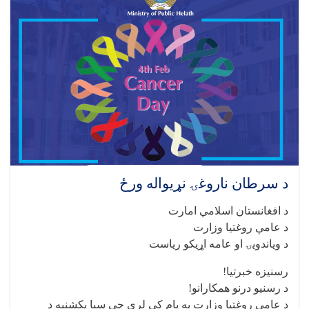
د سرطان ناروغۍ نړیواله ورځ
د افغانستان اسلامي امارت
د عامې روغتیا وزارت
د ویاندویۍ او عامه اړیکو ریاست
رسنیزه خبرتیا!
د رسنیو درنو همکارانو!
د عامې روغتیا وزارت په پام کې لري چې سبا یکشنبه د