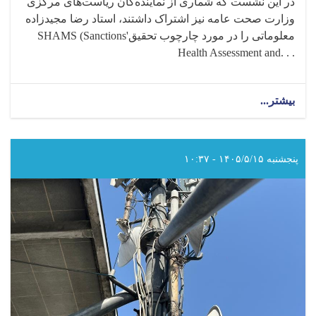
در این نشست که شماری از نماینده‌گان ریاست‌های مرکزی
وزارت صحت عامه نیز اشتراک داشتند، استاد رضا مجیدزاده
معلوماتی را در مورد چارچوب تحقیق
SHAMS (Sanctions'
Health Assessment and. . .
بیشتر...
about
داکتر
عبدالجبار
حیدر
رئیس
پنجشنبه ۱۴۰۵/۵/۱۵ - ۱۰:۳۷
انستیتوت
ملی
صحت
وزارت
صحت
عامه،
با
نماینده
سازمان
صحی
جهان