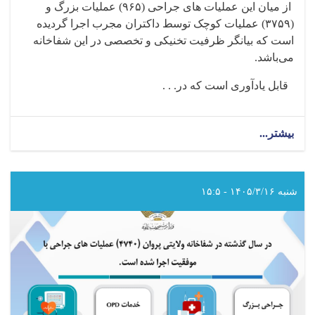
از میان این عملیات های جراحی‌ (
۹۶۵)
عملیات بزرگ و
(
۳۷۵۹)
عملیات کوچک توسط داکتران مجرب اجرا گردیده
است که بیانگر ظرفیت تخنیکی و تخصصی در این شفاخانه
می‌باشد
.
قابل یادآوری است که در. . .
بیشتر...
about
در
سال
گذشته
در
شنبه ۱۴۰۵/۳/۱۶ - ۱۵:۵
شفاخانه
ولایتی
لوگر
(۴۷۲۴)
عملیات
های
جراحی
با