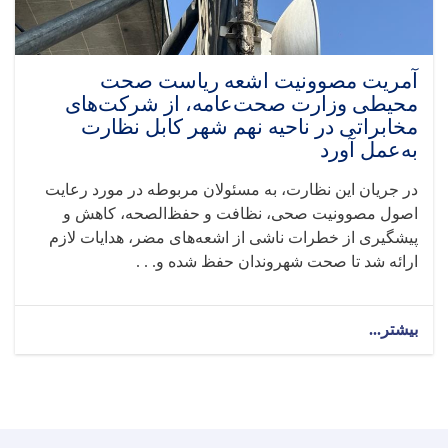
و
استاد
رضا
مجیدزاده
آمریت مصوونیت اشعه ریاست صحت
طراح
محیطی وزارت صحت‌عامه، از شرکت‌های
چارچوب
مخابراتی در ناحیه نهم شهر کابل نظارت
تحقیق
به‌عمل آورد
SHAMS،
نشست
در جریان این نظارت، به مسئولان مربوطه در مورد رعایت
آنلاین
اصول مصوونیت صحی، نظافت و حفظ‌الصحه، کاهش و
برگزار
کرد
پیشگیری از خطرات ناشی از اشعه‌های مضر، هدایات لازم
ارائه شد تا صحت شهروندان حفظ شده و. . .
بیشتر...
about
آمریت
مصوونیت
اشعه
ریاست
صحت