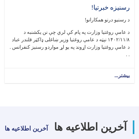
رسنیزه خبرتیا!
د رسنیو درنو همکارانو!
د عامې روغتیا وزارت په پام کې لري چې نن يکشنبه د
۱۴۰۲/۱۱/۸ نېټه د عامې روغتيا وزير ښاغلی ډاکټر قلندر عباد
د عامې روغتيا وزارت اړوند په يو لړ مواردو رسنيز کنفرانس .
. .
بیشتر...
about
رسنیزه
خبرتیا!
آخرین اطلاعیه ها
آخرین اطلاعیه ها