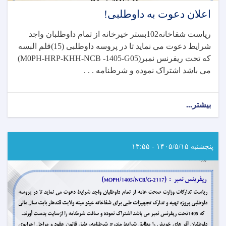
اعلان دعوت به داوطلبی!
ریاست شفاخانه102بستر خیرخانه از تمام داوطلبان واجد
شرایط دعوت می نماید تا در پروسه داوطلبی (15)قلم البسه
که تحت ریفرنس نمبر
(M0PH-HRP-KHH-NCB -1405-G05)
می باشد اشتراک نموده و شرطنامه . . .
بیشتر...
about
اعلان
دعوت
به
داوطلبی!
پنجشنبه ۱۴۰۵/۵/۱۵ - ۱۳:۵۵