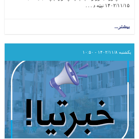
۱۴۰۲/۱۱/۱۵ نېټه د . . .
بیشتر...
about
د
سرطان
ناروغۍ
نړیواله
یکشنبه ۱۴۰۲/۱۱/۸ - ۱۰:۵۰
ورځ