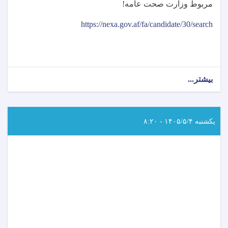
مربوط وزارت صحت عامه
!
https://nexa.gov.af/fa/candidate/30/search
بیشتر...
about
اطلاعیه
امتحان
خروجی
(ایگزیت)
یکشنبه ۱۴۰۵/۵/۴ - ۸:۲۰
انستیتیوت‌های
علوم
صحی
مربوط
وزارت
صحت
عامه!