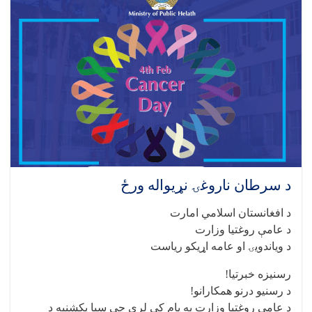
د سرطان ناروغۍ نړیواله ورځ
د افغانستان اسلامي امارت
د عامې روغتیا وزارت
د ویاندویۍ او عامه اړیکو ریاست
رسنیزه خبرتیا!
د رسنیو درنو همکارانو!
د عامې روغتیا وزارت په پام کې لري چې سبا یکشنبه د