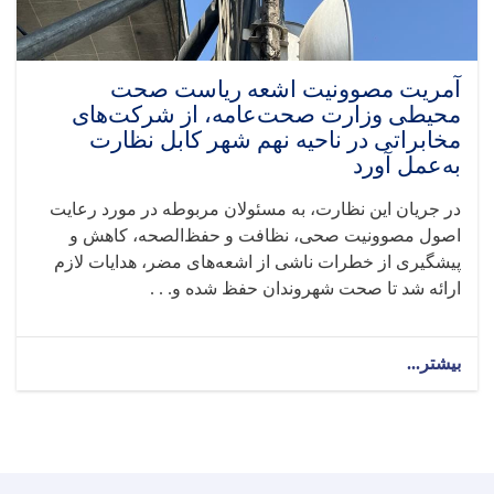
و
استاد
رضا
مجیدزاده
آمریت مصوونیت اشعه ریاست صحت
طراح
محیطی وزارت صحت‌عامه، از شرکت‌های
چارچوب
مخابراتی در ناحیه نهم شهر کابل نظارت
تحقیق
به‌عمل آورد
SHAMS،
نشست
در جریان این نظارت، به مسئولان مربوطه در مورد رعایت
آنلاین
اصول مصوونیت صحی، نظافت و حفظ‌الصحه، کاهش و
برگزار
کرد
پیشگیری از خطرات ناشی از اشعه‌های مضر، هدایات لازم
ارائه شد تا صحت شهروندان حفظ شده و. . .
بیشتر...
about
آمریت
مصوونیت
اشعه
ریاست
صحت