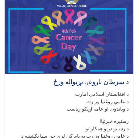
د سرطان ناروغۍ نړیواله ورځ
د افغانستان اسلامي امارت
د عامې روغتیا وزارت
د ویاندویۍ او عامه اړیکو ریاست
رسنیزه خبرتیا!
د رسنیو درنو همکارانو!
د عامې روغتیا وزارت په پام کې لري چې سبا یکشنبه د