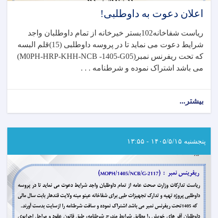
اعلان دعوت به داوطلبی!
ریاست شفاخانه102بستر خیرخانه از تمام داوطلبان واجد
شرایط دعوت می نماید تا در پروسه داوطلبی (15)قلم البسه
که تحت ریفرنس نمبر
(M0PH-HRP-KHH-NCB -1405-G05)
می باشد اشتراک نموده و شرطنامه . . .
بیشتر...
about
اعلان
دعوت
به
داوطلبی!
پنجشنبه ۱۴۰۵/۵/۱۵ - ۱۳:۵۵