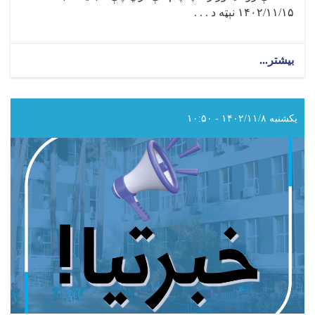
۱۴۰۲/۱۱/۱۵ نېټه د . . .
بیشتر...
about
د
سرطان
ناروغۍ
نړیواله
یکشنبه ۱۴۰۲/۱۱/۸ - ۱۰:۵۰
ورځ