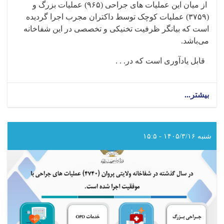
از میان این عملیات های جراحی‌ (
۹۶۵)
عملیات بزرگ و
(
۳۷۵۹)
عملیات کوچک توسط داکتران مجرب اجرا گردیده
است که بیانگر ظرفیت تخنیکی و تخصصی در این شفاخانه
می‌باشد
.
قابل یادآوری است که در. . .
بیشتر...
about
در
سال
گذشته
در
شنبه ۱۴۰۵/۳/۱۶ - ۱۵:۵
شفاخانه
ولایتی
لوگر
(۴۷۲۴)
عملیات
های
جراحی
با