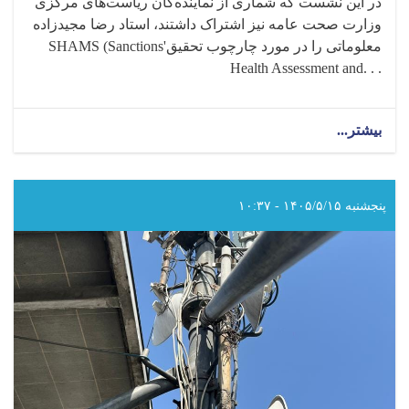
در این نشست که شماری از نماینده‌گان ریاست‌های مرکزی
وزارت صحت عامه نیز اشتراک داشتند، استاد رضا مجیدزاده
معلوماتی را در مورد چارچوب تحقیق
SHAMS (Sanctions'
Health Assessment and. . .
بیشتر...
about
داکتر
عبدالجبار
حیدر
رئیس
پنجشنبه ۱۴۰۵/۵/۱۵ - ۱۰:۳۷
انستیتوت
ملی
صحت
وزارت
صحت
عامه،
با
نماینده
سازمان
صحی
جهان