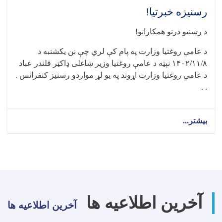
رسنیزه خبرتیا!
د رسنیو درنو همکارانو!
د عامې روغتیا وزارت په پام کې لري چې نن يکشنبه د
۱۴۰۲/۱۱/۸ نېټه د عامې روغتيا وزير ښاغلی ډاکټر قلندر عباد
د عامې روغتيا وزارت اړوند په يو لړ مواردو رسنيز کنفرانس .
. .
بیشتر...
about
رسنیزه
خبرتیا!
آخرین اطلاعیه ها
آخرین اطلاعیه ها