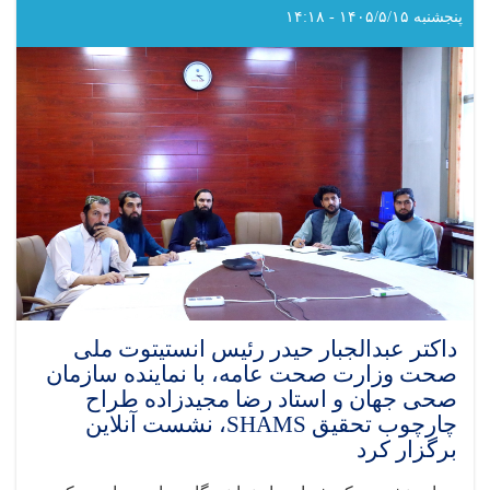
را
پنجشنبه ۱۴۰۵/۵/۱۵ - ۱۴:۱۸
با
مؤسسه
AYSO
برای
کاهش
قدکوتاهی
و
سوءتغذیه
در
ننگرهار
امضا
کرد
داکتر عبدالجبار حیدر رئیس انستیتوت ملی
صحت وزارت صحت عامه، با نماینده سازمان
صحی جهان و استاد رضا مجیدزاده طراح
چارچوب تحقیق SHAMS، نشست آنلاین
برگزار کرد