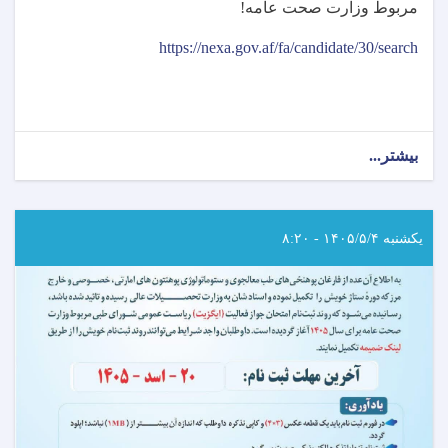
مربوط وزارت صحت عامه
!
https://nexa.gov.af/fa/candidate/30/search
بیشتر...
about
اطلاعیه
امتحان
خروجی
(ایگزیت)
یکشنبه ۱۴۰۵/۵/۴ - ۸:۲۰
انستیتیوت‌های
علوم
صحی
مربوط
وزارت
صحت
عامه!