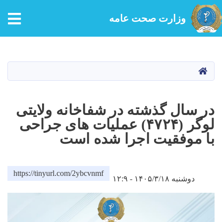
tion
وزارت صحت عامه
Skip
to
main
HOME
content
در سال گذشته در شفاخانه ولایتی
لوگر (۴۷۲۴) عملیات های جراحی
با موفقیت اجرا شده است
https://tinyurl.com/2ybcvnmf
دوشنبه ۱۴۰۵/۳/۱۸ - ۱۲:۹