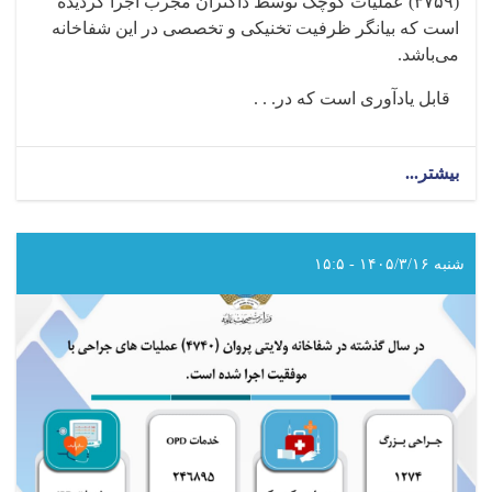
(
۳۷۵۹)
عملیات کوچک توسط داکتران مجرب اجرا گردیده
است که بیانگر ظرفیت تخنیکی و تخصصی در این شفاخانه
می‌باشد
.
قابل یادآوری است که در. . .
بیشتر...
about
در
سال
گذشته
در
شنبه ۱۴۰۵/۳/۱۶ - ۱۵:۵
شفاخانه
ولایتی
لوگر
(۴۷۲۴)
عملیات
های
جراحی
با
موفقیت
اجرا