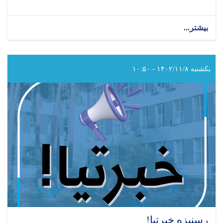
بیشتر...
about
د
سرطان
ناروغۍ
نړیواله
یکشنبه ۱۴۰۲/۱۱/۸ - ۱۰:۵۰
ورځ
رسنیزه خبرتیا!