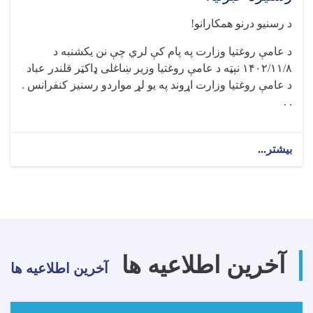
د رسنیو درنو همکارانو!
د عامې روغتیا وزارت په پام کې لري چې نن يکشنبه د
۱۴۰۲/۱۱/۸ نېټه د عامې روغتيا وزير ښاغلی ډاکټر قلندر عباد
د عامې روغتيا وزارت اړوند په يو لړ مواردو رسنيز کنفرانس .
. .
بیشتر...
about
رسنیزه
خبرتیا!
آخرین اطلاعیه ها
آخرین اطلاعیه ها