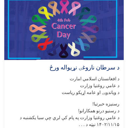
د سرطان ناروغۍ نړیواله ورځ
د افغانستان اسلامي امارت
د عامې روغتیا وزارت
د ویاندویۍ او عامه اړیکو ریاست
رسنیزه خبرتیا!
د رسنیو درنو همکارانو!
د عامې روغتیا وزارت په پام کې لري چې سبا یکشنبه د
۱۴۰۲/۱۱/۱۵ نېټه د . . .