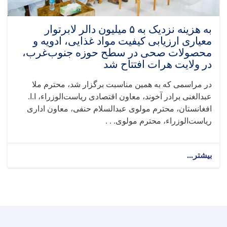
صحی
مختلف
در
به هزینه نزدیک به ۵ میلیون دالر لابرتوار
ولایت
معیاری ارزیابی کیفیت مواد غذایی، ادویه و
پکتیا
محصولات صحی در سطح حوزه جنوب‌غرب،
نظارت
در ولایت هرات افتتاح شد
به
عمل
در مراسمی که به همین مناسبت برگزار شد، محترم ملا
آورد
عبدالغنی برادر آخوند، معاون اقتصادی ریاست‌الوزراء، ا.ا.
افغانستان، محترم مولوی عبدالسلام حنفی، معاون اداری
ریاست‌الوزراء، محترم مولوی. . .
بیشتر...
about
به
هزینه
نزدیک
به
۵
میلیون
دالر