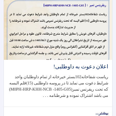
اعلان دعوت به داوطلبی!
ریاست شفاخانه102بستر خیرخانه از تمام داوطلبان واجد
شرایط دعوت می نماید تا در پروسه داوطلبی (15)قلم البسه
که تحت ریفرنس نمبر
(M0PH-HRP-KHH-NCB -1405-G05)
می باشد اشتراک نموده و شرطنامه . . .
بیشتر...
about