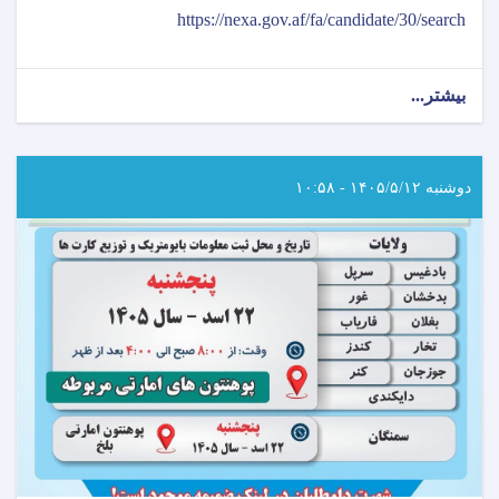
https://nexa.gov.af/fa/candidate/30/search
بیشتر...
about
اطلاعیه
امتحان
خروجی
(ایگزیت)
دوشنبه ۱۴۰۵/۵/۱۲ - ۱۰:۵۸
انستیتیوت‌های
علوم
صحی
مربوط
وزارت
صحت
عامه!