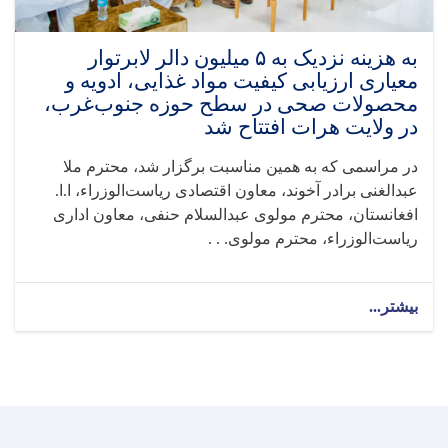
صحی
مختلف
در
به هزینه نزدیک به ۵ میلیون دالر لابرتوار
ولایت
معیاری ارزیابی کیفیت مواد غذایی، ادویه و
پکتیا
محصولات صحی در سطح حوزه جنوب‌غرب،
نظارت
در ولایت هرات افتتاح شد
به
عمل
در مراسمی که به همین مناسبت برگزار شد، محترم ملا
آورد
عبدالغنی برادر آخوند، معاون اقتصادی ریاست‌الوزراء، ا.ا.
افغانستان، محترم مولوی عبدالسلام حنفی، معاون اداری
ریاست‌الوزراء، محترم مولوی. . .
بیشتر...
about
به
هزینه
نزدیک
به
۵
میلیون
دالر