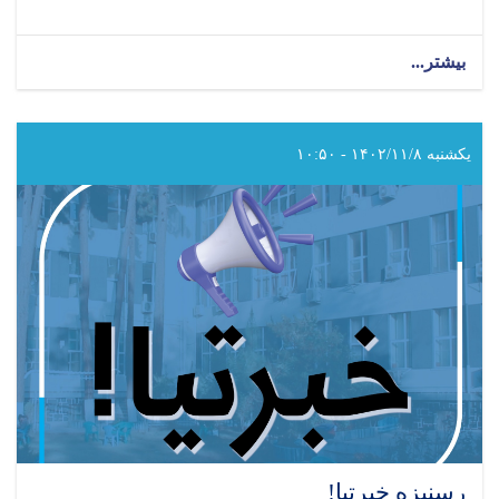
بیشتر...
about
د
سرطان
ناروغۍ
نړیواله
یکشنبه ۱۴۰۲/۱۱/۸ - ۱۰:۵۰
ورځ
رسنیزه خبرتیا!