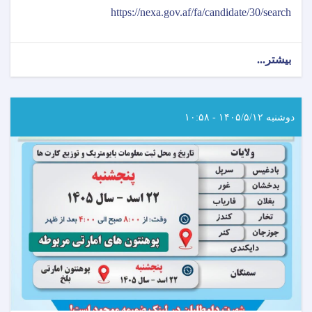
https://nexa.gov.af/fa/candidate/30/search
بیشتر...
about
اطلاعیه
امتحان
خروجی
(ایگزیت)
دوشنبه ۱۴۰۵/۵/۱۲ - ۱۰:۵۸
انستیتیوت‌های
علوم
صحی
مربوط
وزارت
صحت
عامه!