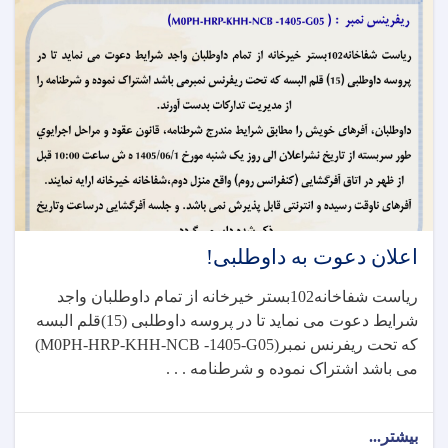
اعلان دعوت به داوطلبی!
ریاست شفاخانه102بستر خیرخانه از تمام داوطلبان واجد
شرایط دعوت می نماید تا در پروسه داوطلبی (15)قلم البسه
که تحت ریفرنس نمبر
(M0PH-HRP-KHH-NCB -1405-G05)
می باشد اشتراک نموده و شرطنامه . . .
بیشتر...
about