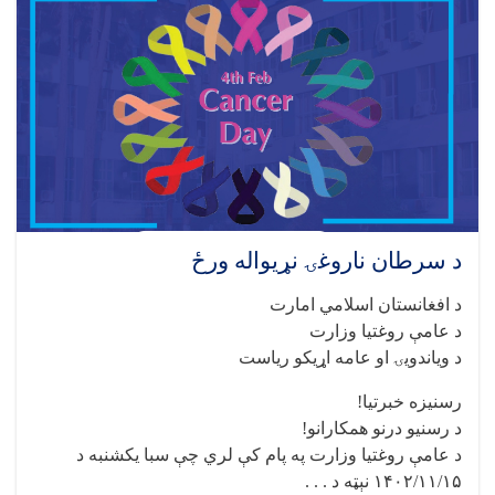
د سرطان ناروغۍ نړیواله ورځ
د افغانستان اسلامي امارت
د عامې روغتیا وزارت
د ویاندویۍ او عامه اړیکو ریاست
رسنیزه خبرتیا!
د رسنیو درنو همکارانو!
د عامې روغتیا وزارت په پام کې لري چې سبا یکشنبه د
۱۴۰۲/۱۱/۱۵ نېټه د . . .