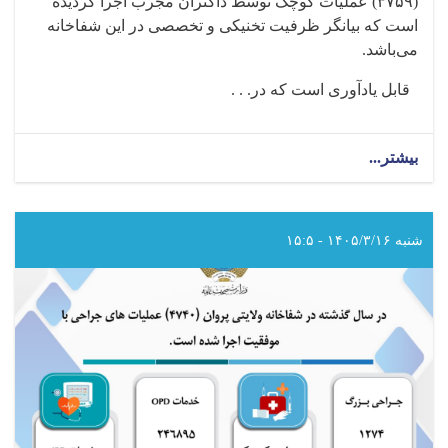
(
۳۷۵۹)
عملیات کوچک توسط داکتران مجرب اجرا گردیده
است که بیانگر ظرفیت تخنیکی و تخصصی در این شفاخانه
می‌باشد
.
قابل یادآوری است که در. . .
بیشتر...
about
در
سال
گذشته
در
شنبه ۱۴۰۵/۳/۱۶ - ۱۵:۵
شفاخانه
ولایتی
لوگر
(۴۷۲۴)
عملیات
های
جراحی
با
موفقیت
اجرا