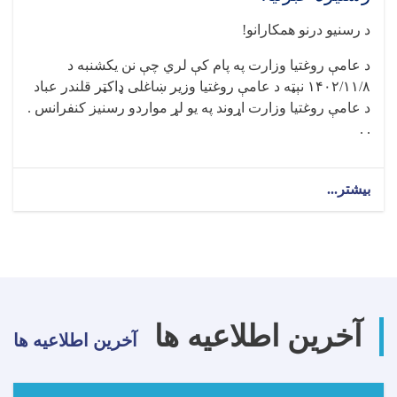
د رسنیو درنو همکارانو!
د عامې روغتیا وزارت په پام کې لري چې نن يکشنبه د
۱۴۰۲/۱۱/۸ نېټه د عامې روغتيا وزير ښاغلی ډاکټر قلندر عباد
د عامې روغتيا وزارت اړوند په يو لړ مواردو رسنيز کنفرانس .
. .
بیشتر...
about
رسنیزه
خبرتیا!
آخرین اطلاعیه ها
آخرین اطلاعیه ها